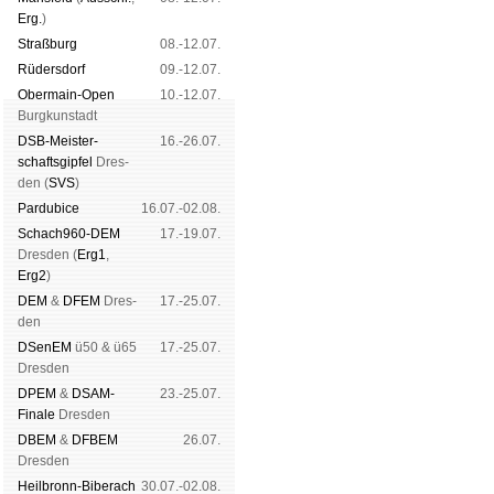
Erg.
)
Straß­burg
08.-12.07.
Rüders­dorf
09.-12.07.
Ober­main-Open
10.-12.07.
Burg­kun­stadt
DSB-Meister­
16.-26.07.
schafts­gipfel
Dres­
den (
SVS
)
Pardu­bice
16.07.-02.08.
Schach960-DEM
17.-19.07.
Dres­den (
Erg1
,
Erg2
)
DEM
&
DFEM
Dres­
17.-25.07.
den
DSenEM
ü50 & ü65
17.-25.07.
Dres­den
DPEM
&
DSAM-
23.-25.07.
Finale
Dres­den
DBEM
&
DFBEM
26.07.
Dres­den
Heil­bronn-Bi­ber­ach
30.07.-02.08.