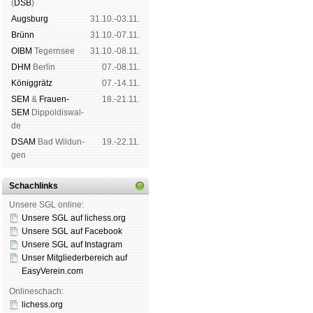
(
DSB
)
Augs­burg
31.10.-03.11.
Brünn
31.10.-07.11.
OIBM
Tegern­see
31.10.-08.11.
DHM
Ber­lin
07.-08.11.
König­grätz
07.-14.11.
SEM
&
Frauen-
18.-21.11.
SEM
Dip­pol­dis­wal­
de
DSAM
Bad Wil­dun­
19.-22.11.
gen
Schachlinks
Unsere SGL online:
Unsere SGL auf li­chess.org
Unsere SGL auf Face­book
Unsere SGL auf Insta­gram
Unser Mitgliederbereich auf
EasyVerein.com
Onlineschach:
lichess.org