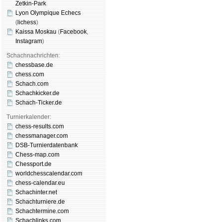
Zetkin-Park
Lyon Olympique Echecs
(
lichess
)
Kaissa Moskau
(
Face­book
,
Insta­gram
)
Schachnachrichten:
chessbase.de
chess.com
Schach.com
Schachkicker.de
Schach-Ticker.de
Turnierkalender:
chess-results.com
chessmanager.com
DSB-Turnierdatenbank
Chess-map.com
Chessport.de
worldchesscalendar.com
chess-calendar.eu
Schachinter.net
Schachturniere.de
Schachtermine.com
Schachlinks.com