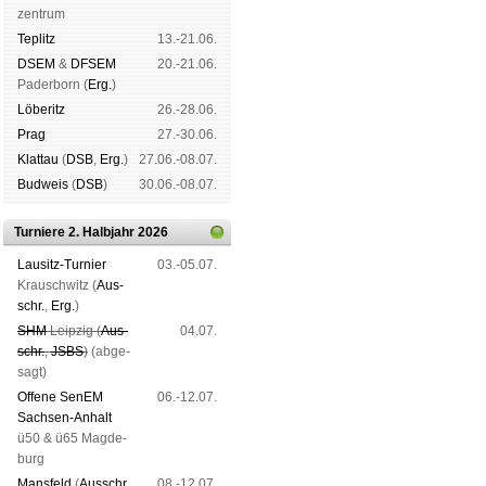
zen­trum
Tep­litz
13.-21.06.
DSEM
&
DFSEM
20.-21.06.
Pader­born (
Erg.
)
Lö­be­ritz
26.-28.06.
Prag
27.-30.06.
Klat­tau
(
DSB
,
Erg.
)
27.06.-08.07.
Bud­weis
(
DSB
)
30.06.-08.07.
Turniere 2. Halbjahr 2026
Lau­sitz-Tur­nier
03.-05.07.
Krausch­witz (
Aus­
schr.
,
Erg.
)
SHM
Leip­zig (
Aus­
04.07.
schr.
,
JSBS
)
(ab­ge­
sagt)
Offene SenEM
06.-12.07.
Sach­sen-An­halt
ü50 & ü65 Mag­de­
burg
Mans­feld
(
Aus­schr.
,
08.-12.07.