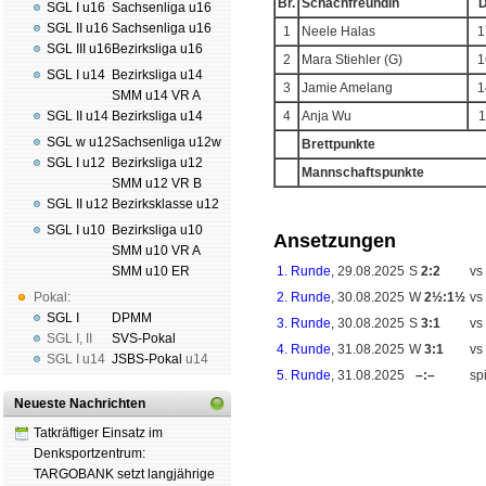
Br.
Schachfreundin
SGL I u16
Sachsenliga u16
SGL II u16
Sachsenliga u16
1
Neele Halas
1
SGL III u16
Bezirksliga u16
2
Mara Stiehler (G)
1
SGL I u14
Bezirksliga u14
3
Jamie Amelang
1
SMM u14 VR A
SGL II u14
Bezirksliga u14
4
Anja Wu
1
SGL w u12
Sachsenliga u12w
Brettpunkte
SGL I u12
Bezirksliga u12
Mannschaftspunkte
SMM u12 VR B
SGL II u12
Bezirksklasse u12
SGL I u10
Bezirksliga u10
Ansetzungen
SMM u10 VR A
SMM u10 ER
1. Runde
, 29.08.2025
S
2:2
vs
Pokal:
2. Runde
, 30.08.2025
W
2½:1½
vs
SGL I
DPMM
3. Runde
, 30.08.2025
S
3:1
vs
SGL I
,
II
SVS-Pokal
4. Runde
, 31.08.2025
W
3:1
vs
SGL I
u14
JSBS-Pokal
u14
5. Runde
, 31.08.2025
–:–
spi
Neueste Nachrichten
Tatkräftiger Einsatz im
Denksportzentrum:
TARGOBANK setzt langjährige
Schachgemeinschaft Leipzig