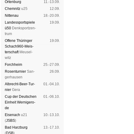
Orten­burg
11.-13.09.
Chem­nitz
u25
12.09.
Nitte­nau
18.-20.09.
Landes­sport­spiele
19.09.
ü50
Denk­sport­zen­
trum
Offene Thü­rin­ger
19.09.
Schach960-Meis­
ter­schaft
Meu­sel­
witz
Forch­heim
25.-27.09.
Rosen­tur­nier
San­
26.09.
ger­hau­sen
Albrecht-Beer-Tur­
01.-04.10.
nier
Ge­ra
Cup der Deut­schen
01.-06.10.
Ein­heit
Wer­ni­ge­ro­
de
Eise­nach
u21
10.-13.10.
(
JSBS
)
Bad Harz­burg
13.-17.10.
(
DSB
)