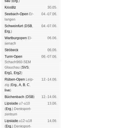
sau
(
Erg.
)
Kros­titz
30.05.
See­bach-Open
Er­
04.-07.06.
lan­gen
Schwein­furt
(
DSB
,
04.-07.06.
Erg.
)
Wart­burg­open
Ei­
06.06.
se­nach
Strö­beck
06.06.
Turm-Open
06.-07.06.
Schach960-SEM
Glau­chau (
SVS
,
Erg1
,
Erg2
)
Rüben-Open
Leip­
12.-14.06.
zig (
Erg.
,
A
,
B
,
C
,
live
)
Büchen­bach
(
DSB
)
12.-14.06.
Lipsiade
u7-u10
13.06.
(
Erg.
) Denk­sport­
zen­trum
Lipsiade
u12-u18
14.06.
(
Erg.
) Denk­sport­