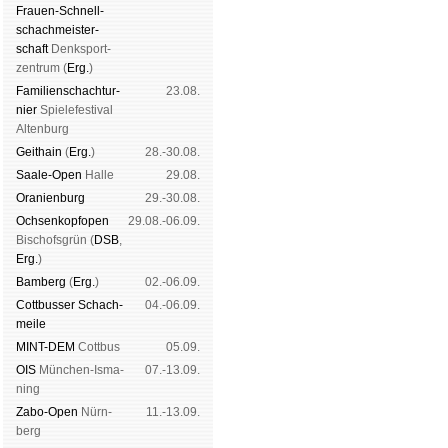
Frauen-Schnell­
schach­meis­ter­
schaft
Denk­sport­
zen­trum (
Erg.
)
Familien­schach­tur­
23.08.
nier
Spiele­fes­ti­val
Al­ten­burg
Geit­hain
(
Erg.
)
28.-30.08.
Saale-Open
Halle
29.08.
Oranien­burg
29.-30.08.
Och­sen­kopf­open
29.08.-06.09.
Bischofs­grün (
DSB
,
Erg.
)
Bam­berg
(
Erg.
)
02.-06.09.
Cott­busser Schach­
04.-06.09.
meile
MINT-DEM
Cott­bus
05.09.
OIS
Mün­chen-Is­ma­
07.-13.09.
ning
Zabo-Open
Nürn­
11.-13.09.
berg