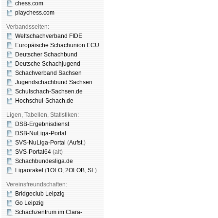
chess.com
playchess.com
Verbandsseiten:
Weltschachverband FIDE
Europäische Schachunion ECU
Deutscher Schachbund
Deutsche Schachjugend
Schachverband Sachsen
Jugendschachbund Sachsen
Schulschach-Sachsen.de
Hochschul-Schach.de
Ligen, Tabellen, Statistiken:
DSB-Ergebnisdienst
DSB-NuLiga-Portal
SVS-NuLiga-Portal
(
Aufst.
)
SVS-Portal64
(alt)
Schachbundesliga.de
Ligaorakel
(
1OLO
,
2OLOB
,
SL
)
Vereinsfreundschaften:
Bridgeclub Leipzig
Go Leipzig
Schachzentrum im Clara-