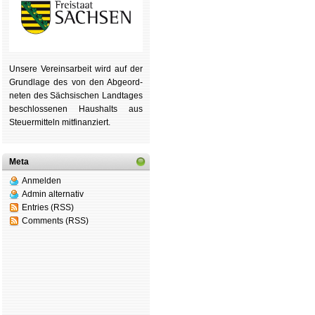
Unsere Ver­eins­ar­beit wird auf der
Grund­lage des von den Ab­ge­ord­
ne­ten des Säch­si­schen Land­tages
be­schlos­se­nen Haus­halts aus
Steu­er­mitteln mit­fi­nan­ziert.
Meta
Anmelden
Admin alternativ
Entries (RSS)
Comments (RSS)