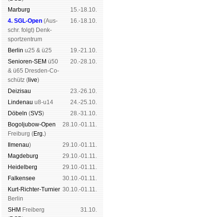
Mar­burg
15.-18.10.
4. SGL-Open
(
Aus­
16.-18.10.
schr. folgt
) Denk­
sport­zen­trum
Ber­lin
u25 & ü25
19.-21.10.
Senioren-SEM
ü50
20.-28.10.
& ü65 Dres­den-Co­
schütz (
live
)
Dei­zi­sau
23.-26.10.
Lin­de­nau
u8-u14
24.-25.10.
Dö­beln
(
SVS
)
28.-31.10.
Bogoljubow-Open
28.10.-01.11.
Frei­burg (
Erg.
)
Il­me­nau
)
29.10.-01.11.
Mag­de­burg
29.10.-01.11.
Hei­del­berg
29.10.-01.11.
Fal­ken­see
30.10.-01.11.
Kurt-Rich­ter-Tur­nier
30.10.-01.11.
Ber­lin
SHM
Frei­berg
31.10.