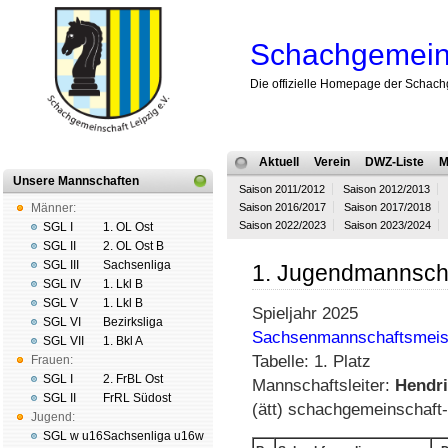
Schachgemeins
Die offizielle Homepage der Schach
Aktuell
Verein
DWZ-Liste
M
Unsere Mannschaften
Saison 2011/2012
Saison 2012/2013
Männer:
Saison 2016/2017
Saison 2017/2018
Saison 2022/2023
Saison 2023/2024
SGL I
1. OL Ost
SGL II
2. OL Ost B
SGL III
Sachsenliga
1. Jugendmannsch
SGL IV
1. Lkl B
SGL V
1. Lkl B
Spieljahr 2025
SGL VI
Bezirksliga
Sachsenmannschaftsmeis
SGL VII
1. Bkl A
Tabelle: 1. Platz
Frauen:
SGL I
2. FrBL Ost
Mannschaftsleiter:
Hendr
SGL II
FrRL Südost
(ätt) schachgemeinschaft-
Jugend:
SGL w u16
Sachsenliga u16w