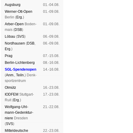
Augs­burg
01.-04.08.
Werner-Ott-Open
01.-09.08.
Ber­lin (
Erg.
)
Arber-Open
Boden­
01.-09.08.
mais (
DSB
)
Lö­bau
(
SVS
)
06.-09.08.
Nord­hau­sen
(
DSB
,
06.-09.08.
Erg.
)
Prag
07.-15.08.
Berlin-Lich­ten­berg
08.-16.08.
SGL-Spenden­open
14.-16.08.
(
Anm.
,
Teiln.
) Denk­
sport­zen­trum
Ol­mütz
16.-23.08.
IODFEM
Stutt­gart-
17.-23.08.
Ruit (
Erg.
)
Wolf­gang-Uhl­
21.-22.08.
mann-Ge­denk­tur­
niere
Dres­den
(
SVS
)
Mit­tel­deu­tsche
22.-23.08.