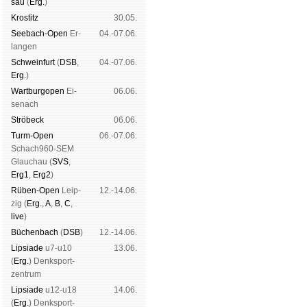
sau
(
Erg.
)
Kros­titz
30.05.
See­bach-Open
Er­
04.-07.06.
lan­gen
Schwein­furt
(
DSB
,
04.-07.06.
Erg.
)
Wart­burg­open
Ei­
06.06.
se­nach
Strö­beck
06.06.
Turm-Open
06.-07.06.
Schach960-SEM
Glau­chau (
SVS
,
Erg1
,
Erg2
)
Rüben-Open
Leip­
12.-14.06.
zig (
Erg.
,
A
,
B
,
C
,
live
)
Büchen­bach
(
DSB
)
12.-14.06.
Lipsiade
u7-u10
13.06.
(
Erg.
) Denk­sport­
zen­trum
Lipsiade
u12-u18
14.06.
(
Erg.
) Denk­sport­