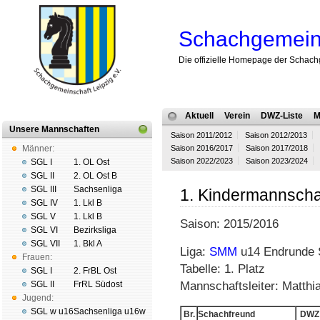
Schachgemeins
Die offizielle Homepage der Schach
Aktuell
Verein
DWZ-Liste
M
Unsere Mannschaften
Saison 2011/2012
Saison 2012/2013
Männer:
Saison 2016/2017
Saison 2017/2018
Saison 2022/2023
Saison 2023/2024
SGL I
1. OL Ost
SGL II
2. OL Ost B
SGL III
Sachsenliga
1. Kindermannscha
SGL IV
1. Lkl B
SGL V
1. Lkl B
Saison: 2015/2016
SGL VI
Bezirksliga
SGL VII
1. Bkl A
Liga:
SMM
u14 Endrunde 
Frauen:
Tabelle: 1. Platz
SGL I
2. FrBL Ost
SGL II
FrRL Südost
Mannschaftsleiter: Matthi
Jugend:
SGL w u16
Sachsenliga u16w
Br.
Schachfreund
DWZ