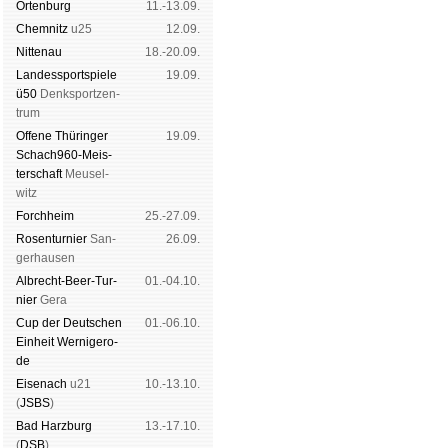
Orten­burg
11.-13.09.
Chem­nitz
u25
12.09.
Nitte­nau
18.-20.09.
Landes­sport­spiele
19.09.
ü50
Denk­sport­zen­
trum
Offene Thü­rin­ger
19.09.
Schach960-Meis­
ter­schaft
Meu­sel­
witz
Forch­heim
25.-27.09.
Rosen­tur­nier
San­
26.09.
ger­hau­sen
Albrecht-Beer-Tur­
01.-04.10.
nier
Ge­ra
Cup der Deut­schen
01.-06.10.
Ein­heit
Wer­ni­ge­ro­
de
Eise­nach
u21
10.-13.10.
(
JSBS
)
Bad Harz­burg
13.-17.10.
(
DSB
)