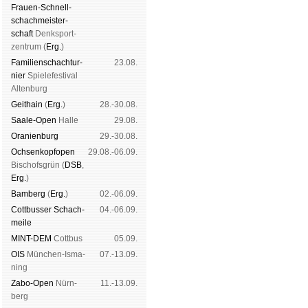
Frauen-Schnell­
schach­meis­ter­
schaft
Denk­sport­
zen­trum (
Erg.
)
Familien­schach­tur­
23.08.
nier
Spiele­fes­ti­val
Al­ten­burg
Geit­hain
(
Erg.
)
28.-30.08.
Saale-Open
Halle
29.08.
Oranien­burg
29.-30.08.
Och­sen­kopf­open
29.08.-06.09.
Bischofs­grün (
DSB
,
Erg.
)
Bam­berg
(
Erg.
)
02.-06.09.
Cott­busser Schach­
04.-06.09.
meile
MINT-DEM
Cott­bus
05.09.
OIS
Mün­chen-Is­ma­
07.-13.09.
ning
Zabo-Open
Nürn­
11.-13.09.
berg