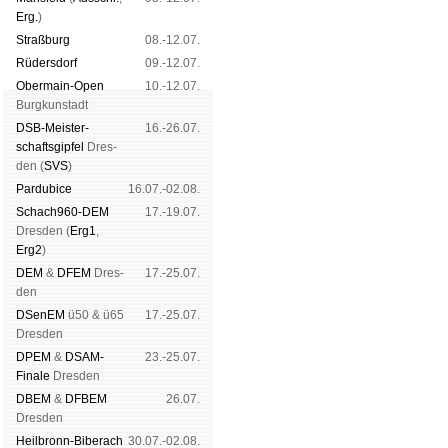
Erg.
)
Straß­burg
08.-12.07.
Rüders­dorf
09.-12.07.
Ober­main-Open
10.-12.07.
Burg­kun­stadt
DSB-Meister­
16.-26.07.
schafts­gipfel
Dres­
den (
SVS
)
Pardu­bice
16.07.-02.08.
Schach960-DEM
17.-19.07.
Dres­den (
Erg1
,
Erg2
)
DEM
&
DFEM
Dres­
17.-25.07.
den
DSenEM
ü50 & ü65
17.-25.07.
Dres­den
DPEM
&
DSAM-
23.-25.07.
Finale
Dres­den
DBEM
&
DFBEM
26.07.
Dres­den
Heil­bronn-Bi­ber­ach
30.07.-02.08.