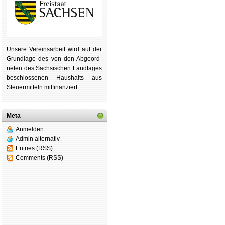
Unsere Ver­eins­ar­beit wird auf der
Grund­lage des von den Ab­ge­ord­
ne­ten des Säch­si­schen Land­tages
be­schlos­se­nen Haus­halts aus
Steu­er­mitteln mit­fi­nan­ziert.
Meta
Anmelden
Admin alternativ
Entries (RSS)
Comments (RSS)