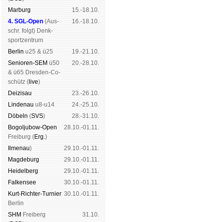
Mar­burg
15.-18.10.
4. SGL-Open
(
Aus­
16.-18.10.
schr. folgt
) Denk­
sport­zen­trum
Ber­lin
u25 & ü25
19.-21.10.
Senioren-SEM
ü50
20.-28.10.
& ü65 Dres­den-Co­
schütz (
live
)
Dei­zi­sau
23.-26.10.
Lin­de­nau
u8-u14
24.-25.10.
Dö­beln
(
SVS
)
28.-31.10.
Bogoljubow-Open
28.10.-01.11.
Frei­burg (
Erg.
)
Il­me­nau
)
29.10.-01.11.
Mag­de­burg
29.10.-01.11.
Hei­del­berg
29.10.-01.11.
Fal­ken­see
30.10.-01.11.
Kurt-Rich­ter-Tur­nier
30.10.-01.11.
Ber­lin
SHM
Frei­berg
31.10.