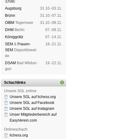
(
DSB
)
Augs­burg
31.10.-03.11.
Brünn
31.10.-07.11.
OIBM
Tegern­see
31.10.-08.11.
DHM
Ber­lin
07.-08.11.
König­grätz
07.-14.11.
SEM
&
Frauen-
18.-21.11.
SEM
Dip­pol­dis­wal­
de
DSAM
Bad Wil­dun­
19.-22.11.
gen
Schachlinks
Unsere SGL online:
Unsere SGL auf li­chess.org
Unsere SGL auf Face­book
Unsere SGL auf Insta­gram
Unser Mitgliederbereich auf
EasyVerein.com
Onlineschach:
lichess.org