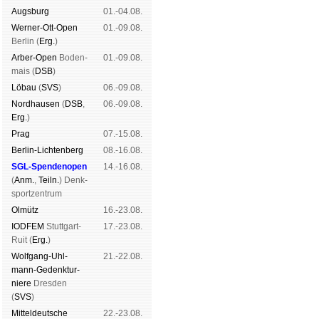
Augs­burg
01.-04.08.
Werner-Ott-Open
01.-09.08.
Ber­lin (
Erg.
)
Arber-Open
Boden­
01.-09.08.
mais (
DSB
)
Lö­bau
(
SVS
)
06.-09.08.
Nord­hau­sen
(
DSB
,
06.-09.08.
Erg.
)
Prag
07.-15.08.
Berlin-Lich­ten­berg
08.-16.08.
SGL-Spenden­open
14.-16.08.
(
Anm.
,
Teiln.
) Denk­
sport­zen­trum
Ol­mütz
16.-23.08.
IODFEM
Stutt­gart-
17.-23.08.
Ruit (
Erg.
)
Wolf­gang-Uhl­
21.-22.08.
mann-Ge­denk­tur­
niere
Dres­den
(
SVS
)
Mit­tel­deu­tsche
22.-23.08.