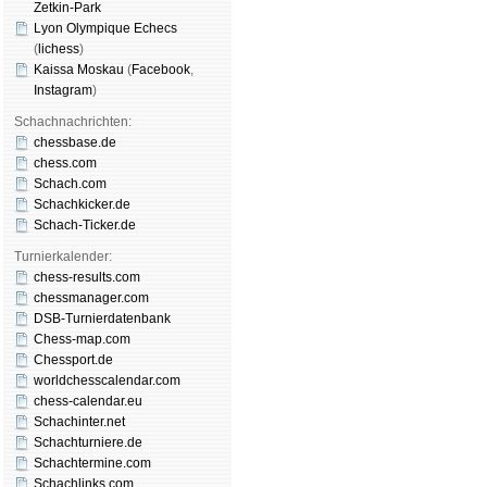
Zetkin-Park
Lyon Olympique Echecs
(
lichess
)
Kaissa Moskau
(
Face­book
,
Insta­gram
)
Schachnachrichten:
chessbase.de
chess.com
Schach.com
Schachkicker.de
Schach-Ticker.de
Turnierkalender:
chess-results.com
chessmanager.com
DSB-Turnierdatenbank
Chess-map.com
Chessport.de
worldchesscalendar.com
chess-calendar.eu
Schachinter.net
Schachturniere.de
Schachtermine.com
Schachlinks.com