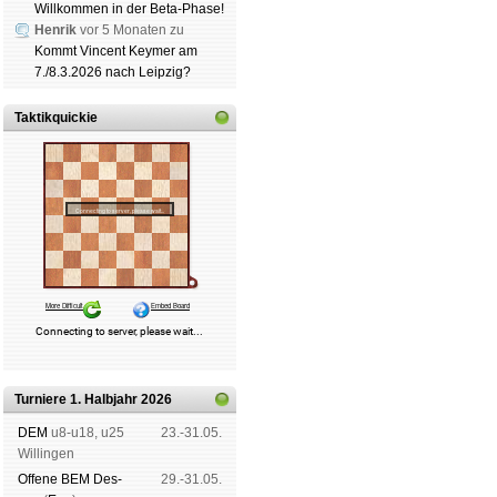
Willkommen in der Beta-Phase!
schluss
|
Daten­schutz­er­klä­r
Henrik
vor 5 Monaten zu
Kommt Vincent Keymer am
7./8.3.2026 nach Leipzig?
Taktikquickie
Turniere 1. Halbjahr 2026
DEM
u8-u18, u25
23.-31.05.
Wil­lin­gen
Offene BEM Des­
29.-31.05.