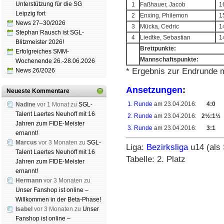
Unterstützung für die SG
1
Faßhauer, Jacob
1
Leipzig fort
2
Enxing, Philemon
1
News 27–30/2026
3
Mücka, Cedric
1
Stephan Rausch ist SGL-
4
Liedtke, Sebastian
1
Blitzmeister 2026!
Brettpunkte:
Erfolgreiches SMM-
Mannschaftspunkte:
Wochenende 26.-28.06.2026
* Ergebnis zur Endrunde
News 26/2026
Ansetzungen
:
Neueste Kommentare
1. Runde
am 23.04.2016:
4:0
Nadine
vor 1 Monat zu
SGL-
Talent Laertes Neuhoff mit 16
2. Runde
am 23.04.2016:
2½:1½
Jahren zum FIDE-Meister
3. Runde
am 23.04.2016:
3:1
ernannt!
Marcus
vor 3 Monaten zu
SGL-
Liga:
Bezirksliga
u14 (als 
Talent Laertes Neuhoff mit 16
Tabelle: 2. Platz
Jahren zum FIDE-Meister
ernannt!
Hermann
vor 3 Monaten zu
Unser Fanshop ist online –
Willkommen in der Beta-Phase!
Isabel
vor 3 Monaten zu
Unser
Schachgemeinschaft Leipzig
Fanshop ist online –
Mitgliedschaft
|
Vereinsheim