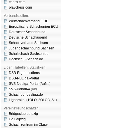
chess.com
playchess.com
Verbandsseiten:
Weltschachverband FIDE
Europäische Schachunion ECU
Deutscher Schachbund
Deutsche Schachjugend
Schachverband Sachsen
Jugendschachbund Sachsen
Schulschach-Sachsen.de
Hochschul-Schach.de
Ligen, Tabellen, Statistiken:
DSB-Ergebnisdienst
DSB-NuLiga-Portal
SVS-NuLiga-Portal
(
Aufst.
)
SVS-Portal64
(alt)
Schachbundesliga.de
Ligaorakel
(
1OLO
,
2OLOB
,
SL
)
Vereinsfreundschaften:
Bridgeclub Leipzig
Go Leipzig
Schachzentrum im Clara-