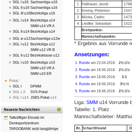
SGL I u16
Sachsenliga u16
1
Faßhauer, Jacob
1796
SGL II u16
Sachsenliga u16
2
Enxing, Philemon
1547
SGL III u16
Bezirksliga u16
3
Mücka, Cedric
1473
SGL I u14
Bezirksliga u14
4
Liedtke, Sebastian
1522
SMM u14 VR A
Brettpunkte:
SGL II u14
Bezirksliga u14
Mannschaftspunkte:
SGL w u12
Sachsenliga u12w
* Ergebnis aus Vorrunde
SGL I u12
Bezirksliga u12
SMM u12 VR B
Ansetzungen
:
SGL II u12
Bezirksklasse u12
SGL I u10
Bezirksliga u10
1. Runde
am 23.04.2016:
2½:1½
SMM u10 VR A
2. Runde
am 18.06.2016:
2½:1½
SMM u10 ER
3. Runde
am 18.06.2016:
3:1
Pokal:
4. Runde
am 19.06.2016:
3½:½
SGL I
DPMM
5. Runde
am 19.06.2016:
2½:1½
SGL I
,
II
SVS-Pokal
SGL I
u14
JSBS-Pokal
u14
Liga:
SMM
u14 Vorrunde 
Tabelle: 1. Platz
Neueste Nachrichten
Mannschaftsleiter: Matthi
Tatkräftiger Einsatz im
Denksportzentrum:
Br.
Schachfreund
D
TARGOBANK setzt langjährige