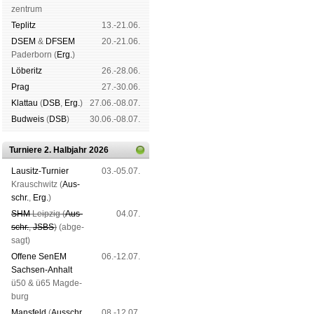
zen­trum
Tep­litz
13.-21.06.
DSEM
&
DFSEM
20.-21.06.
Pader­born (
Erg.
)
Lö­be­ritz
26.-28.06.
Prag
27.-30.06.
Klat­tau
(
DSB
,
Erg.
)
27.06.-08.07.
Bud­weis
(
DSB
)
30.06.-08.07.
Turniere 2. Halbjahr 2026
Lau­sitz-Tur­nier
03.-05.07.
Krausch­witz (
Aus­
schr.
,
Erg.
)
SHM
Leip­zig (
Aus­
04.07.
schr.
,
JSBS
)
(ab­ge­
sagt)
Offene SenEM
06.-12.07.
Sach­sen-An­halt
ü50 & ü65 Mag­de­
burg
Mans­feld
(
Aus­schr.
,
08.-12.07.