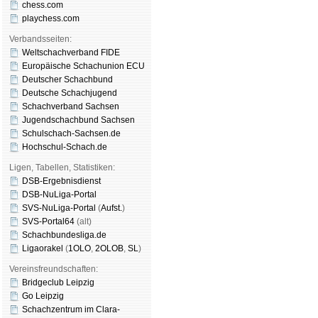
chess.com
playchess.com
Verbandsseiten:
Weltschachverband FIDE
Europäische Schachunion ECU
Deutscher Schachbund
Deutsche Schachjugend
Schachverband Sachsen
Jugendschachbund Sachsen
Schulschach-Sachsen.de
Hochschul-Schach.de
Ligen, Tabellen, Statistiken:
DSB-Ergebnisdienst
DSB-NuLiga-Portal
SVS-NuLiga-Portal
(
Aufst.
)
SVS-Portal64
(alt)
Schachbundesliga.de
Ligaorakel
(
1OLO
,
2OLOB
,
SL
)
Vereinsfreundschaften:
Bridgeclub Leipzig
Go Leipzig
Schachzentrum im Clara-