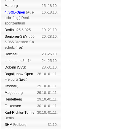
Mar­burg
15.-18.10.
4. SGL-Open
(
Aus­
16.-18.10.
schr. folgt
) Denk­
sport­zen­trum
Ber­lin
u25 & ü25
19.-21.10.
Senioren-SEM
ü50
20.-28.10.
& ü65 Dres­den-Co­
schütz (
live
)
Dei­zi­sau
23.-26.10.
Lin­de­nau
u8-u14
24.-25.10.
Dö­beln
(
SVS
)
28.-31.10.
Bogoljubow-Open
28.10.-01.11.
Frei­burg (
Erg.
)
Il­me­nau
)
29.10.-01.11.
Mag­de­burg
29.10.-01.11.
Hei­del­berg
29.10.-01.11.
Fal­ken­see
30.10.-01.11.
Kurt-Rich­ter-Tur­nier
30.10.-01.11.
Ber­lin
SHM
Frei­berg
31.10.