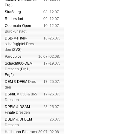
Erg.
)
Straß­burg
08.-12.07.
Rüders­dorf
09.-12.07.
Ober­main-Open
10.-12.07.
Burg­kun­stadt
DSB-Meister­
16.-26.07.
schafts­gipfel
Dres­
den (
SVS
)
Pardu­bice
16.07.-02.08.
Schach960-DEM
17.-19.07.
Dres­den (
Erg1
,
Erg2
)
DEM
&
DFEM
Dres­
17.-25.07.
den
DSenEM
ü50 & ü65
17.-25.07.
Dres­den
DPEM
&
DSAM-
23.-25.07.
Finale
Dres­den
DBEM
&
DFBEM
26.07.
Dres­den
Heil­bronn-Bi­ber­ach
30.07.-02.08.