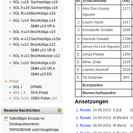
Br.
Schachfreund
DWZ
SGL I u16
Sachsenliga u16
SGL II u16
Sachsenliga u16
1
Alex Dac-Vuong
2172
SGL III u16
Bezirksliga u16
Nguyen
SGL I u14
Bezirksliga u14
2
Laurin Haufe
1917
SMM u14 VR A
3
Konstantin Schäfer
1846
SGL II u14
Bezirksliga u14
SGL w u12
Sachsenliga u12w
4
Hannah Oswald
1708
SGL I u12
Bezirksliga u12
E
Jenny Ha-Linh Nguyen
1457
SMM u12 VR B
E
Jonas Petzke
1356
SGL II u12
Bezirksklasse u12
E
Mirko Zinke
1528
SGL I u10
Bezirksliga u10
SMM u10 VR A
E
Laertes Neuhoff
1528
SMM u10 ER
E
Till Kolander
955
Pokal:
Brettpunkte
SGL I
DPMM
SGL I
,
II
SVS-Pokal
Mannschaftspunkte
SGL I
u14
JSBS-Pokal
u14
Ansetzungen
1. Runde
, 14.09.2019
S
2:2
Z
Neueste Nachrichten
2. Runde
, 14.09.2019
W
2½:1½
U
Tatkräftiger Einsatz im
Denksportzentrum:
3. Runde
, 28.09.2019
W
3½:½
U
TARGOBANK setzt langjährige