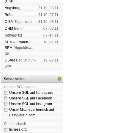
(
DSB
)
Augs­burg
31.10.-03.11.
Brünn
31.10.-07.11.
OIBM
Tegern­see
31.10.-08.11.
DHM
Ber­lin
07.-08.11.
König­grätz
07.-14.11.
SEM
&
Frauen-
18.-21.11.
SEM
Dip­pol­dis­wal­
de
DSAM
Bad Wil­dun­
19.-22.11.
gen
Schachlinks
Unsere SGL online:
Unsere SGL auf li­chess.org
Unsere SGL auf Face­book
Unsere SGL auf Insta­gram
Unser Mitgliederbereich auf
EasyVerein.com
Onlineschach:
lichess.org