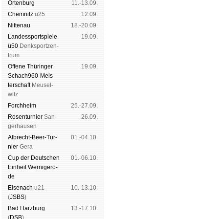
Orten­burg
11.-13.09.
Chem­nitz
u25
12.09.
Nitte­nau
18.-20.09.
Landes­sport­spiele
19.09.
ü50
Denk­sport­zen­
trum
Offene Thü­rin­ger
19.09.
Schach960-Meis­
ter­schaft
Meu­sel­
witz
Forch­heim
25.-27.09.
Rosen­tur­nier
San­
26.09.
ger­hau­sen
Albrecht-Beer-Tur­
01.-04.10.
nier
Ge­ra
Cup der Deut­schen
01.-06.10.
Ein­heit
Wer­ni­ge­ro­
de
Eise­nach
u21
10.-13.10.
(
JSBS
)
Bad Harz­burg
13.-17.10.
(
DSB
)