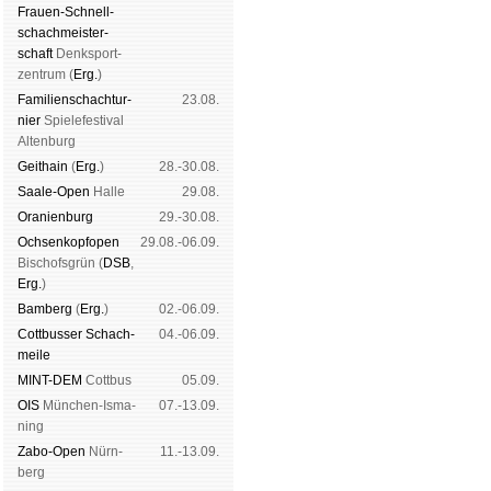
Frauen-Schnell­
schach­meis­ter­
schaft
Denk­sport­
zen­trum (
Erg.
)
Familien­schach­tur­
23.08.
nier
Spiele­fes­ti­val
Al­ten­burg
Geit­hain
(
Erg.
)
28.-30.08.
Saale-Open
Halle
29.08.
Oranien­burg
29.-30.08.
Och­sen­kopf­open
29.08.-06.09.
Bischofs­grün (
DSB
,
Erg.
)
Bam­berg
(
Erg.
)
02.-06.09.
Cott­busser Schach­
04.-06.09.
meile
MINT-DEM
Cott­bus
05.09.
OIS
Mün­chen-Is­ma­
07.-13.09.
ning
Zabo-Open
Nürn­
11.-13.09.
berg