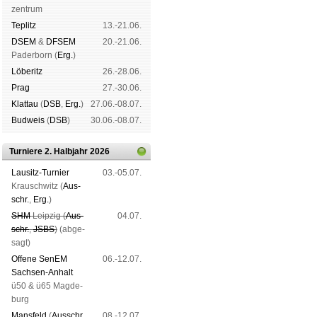
zen­trum
Tep­litz
13.-21.06.
DSEM
&
DFSEM
20.-21.06.
Pader­born (
Erg.
)
Lö­be­ritz
26.-28.06.
Prag
27.-30.06.
Klat­tau
(
DSB
,
Erg.
)
27.06.-08.07.
Bud­weis
(
DSB
)
30.06.-08.07.
Turniere 2. Halbjahr 2026
Lau­sitz-Tur­nier
03.-05.07.
Krausch­witz (
Aus­
schr.
,
Erg.
)
SHM
Leip­zig (
Aus­
04.07.
schr.
,
JSBS
)
(ab­ge­
sagt)
Offene SenEM
06.-12.07.
Sach­sen-An­halt
ü50 & ü65 Mag­de­
burg
Mans­feld
(
Aus­schr.
,
08.-12.07.