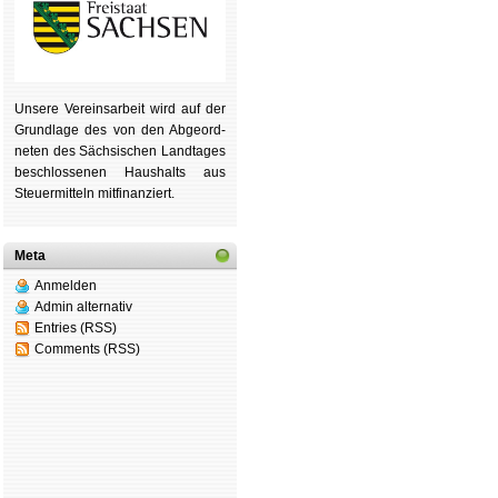
Unsere Ver­eins­ar­beit wird auf der
Grund­lage des von den Ab­ge­ord­
ne­ten des Säch­si­schen Land­tages
be­schlos­se­nen Haus­halts aus
Steu­er­mitteln mit­fi­nan­ziert.
Meta
Anmelden
Admin alternativ
Entries (RSS)
Comments (RSS)