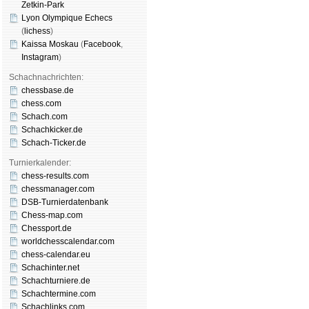
Zetkin-Park
Lyon Olympique Echecs
(
lichess
)
Kaissa Moskau
(
Face­book
,
Insta­gram
)
Schachnachrichten:
chessbase.de
chess.com
Schach.com
Schachkicker.de
Schach-Ticker.de
Turnierkalender:
chess-results.com
chessmanager.com
DSB-Turnierdatenbank
Chess-map.com
Chessport.de
worldchesscalendar.com
chess-calendar.eu
Schachinter.net
Schachturniere.de
Schachtermine.com
Schachlinks.com