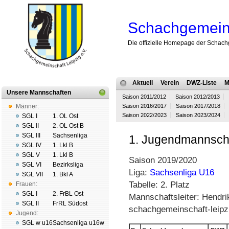
Schachgemeins
Die offizielle Homepage der Schach
Aktuell
Verein
DWZ-Liste
M
Unsere Mannschaften
Saison 2011/2012
Saison 2012/2013
Männer:
Saison 2016/2017
Saison 2017/2018
Saison 2022/2023
Saison 2023/2024
SGL I
1. OL Ost
SGL II
2. OL Ost B
SGL III
Sachsenliga
1. Jugendmannsch
SGL IV
1. Lkl B
SGL V
1. Lkl B
Saison 2019/2020
SGL VI
Bezirksliga
Liga:
Sachsenliga U16
SGL VII
1. Bkl A
Tabelle: 2. Platz
Frauen:
SGL I
2. FrBL Ost
Mannschaftsleiter: Hendri
SGL II
FrRL Südost
schachgemeinschaft-leipz
Jugend:
SGL w u16
Sachsenliga u16w