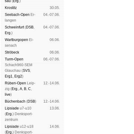
sau
(
Erg.
)
Kros­titz
30.05.
See­bach-Open
Er­
04.-07.06.
lan­gen
Schwein­furt
(
DSB
,
04.-07.06.
Erg.
)
Wart­burg­open
Ei­
06.06.
se­nach
Strö­beck
06.06.
Turm-Open
06.-07.06.
Schach960-SEM
Glau­chau (
SVS
,
Erg1
,
Erg2
)
Rüben-Open
Leip­
12.-14.06.
zig (
Erg.
,
A
,
B
,
C
,
live
)
Büchen­bach
(
DSB
)
12.-14.06.
Lipsiade
u7-u10
13.06.
(
Erg.
) Denk­sport­
zen­trum
Lipsiade
u12-u18
14.06.
(
Erg.
) Denk­sport­