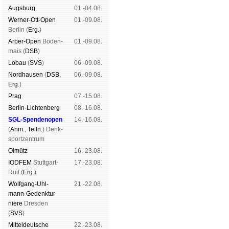
Augs­burg
01.-04.08.
Werner-Ott-Open
01.-09.08.
Ber­lin (
Erg.
)
Arber-Open
Boden­
01.-09.08.
mais (
DSB
)
Lö­bau
(
SVS
)
06.-09.08.
Nord­hau­sen
(
DSB
,
06.-09.08.
Erg.
)
Prag
07.-15.08.
Berlin-Lich­ten­berg
08.-16.08.
SGL-Spenden­open
14.-16.08.
(
Anm.
,
Teiln.
) Denk­
sport­zen­trum
Ol­mütz
16.-23.08.
IODFEM
Stutt­gart-
17.-23.08.
Ruit (
Erg.
)
Wolf­gang-Uhl­
21.-22.08.
mann-Ge­denk­tur­
niere
Dres­den
(
SVS
)
Mit­tel­deu­tsche
22.-23.08.