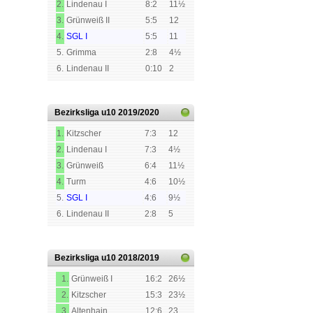
2.
Lindenau I
8:2
11½
3.
Grünweiß II
5:5
12
4.
SGL I
5:5
11
5.
Grimma
2:8
4½
6.
Lindenau II
0:10
2
Bezirksliga u10
2019/2020
1.
Kitzscher
7:3
12
2.
Lindenau I
7:3
4½
3.
Grünweiß
6:4
11½
4.
Turm
4:6
10½
5.
SGL I
4:6
9½
6.
Lindenau II
2:8
5
Bezirksliga u10
2018/2019
1.
Grünweiß I
16:2
26½
2.
Kitzscher
15:3
23½
3.
Altenhain
12:6
23