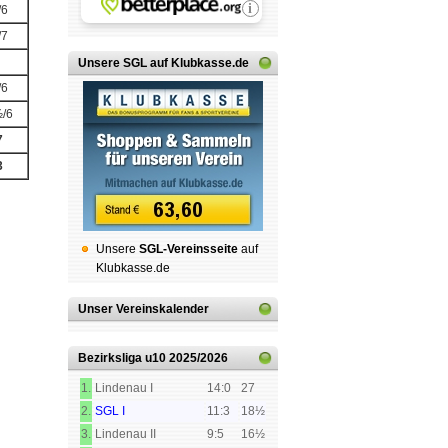
/6
/7
Unsere SGL auf Klubkasse.de
/6
/6
7
3
Unsere
SGL-Ver­eins­sei­te
auf
Klubkasse.de
Unser Vereinskalender
Bezirksliga u10
2025/2026
1.
Lindenau I
14:0
27
2.
SGL I
11:3
18½
3.
Lindenau II
9:5
16½