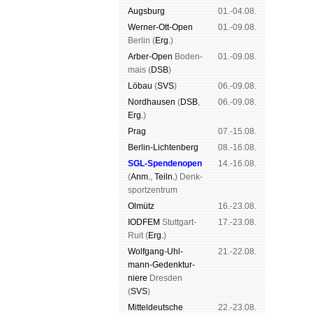
Augs­burg
01.-04.08.
Werner-Ott-Open
01.-09.08.
Ber­lin (
Erg.
)
Arber-Open
Boden­
01.-09.08.
mais (
DSB
)
Lö­bau
(
SVS
)
06.-09.08.
Nord­hau­sen
(
DSB
,
06.-09.08.
Erg.
)
Prag
07.-15.08.
Berlin-Lich­ten­berg
08.-16.08.
SGL-Spenden­open
14.-16.08.
(
Anm.
,
Teiln.
) Denk­
sport­zen­trum
Ol­mütz
16.-23.08.
IODFEM
Stutt­gart-
17.-23.08.
Ruit (
Erg.
)
Wolf­gang-Uhl­
21.-22.08.
mann-Ge­denk­tur­
niere
Dres­den
(
SVS
)
Mit­tel­deu­tsche
22.-23.08.