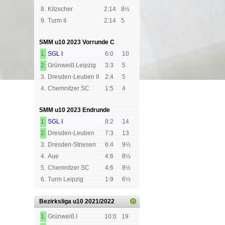
8.
Kitzscher
2:14
8½
9.
Turm II
2:14
5
SMM u10 2023 Vorrunde C
1.
SGL I
6:0
10
2.
Grünweiß Leipzig
3:3
5
3.
Dresden-Leuben II
2:4
5
4.
Chemnitzer SC
1:5
4
SMM u10 2023 Endrunde
1.
SGL I
8:2
14
2.
Dresden-Leuben
7:3
13
3.
Dresden-Striesen
6:4
9½
4.
Aue
4:6
8½
5.
Chemnitzer SC
4:6
8½
6.
Turm Leipzig
1:9
6½
Bezirksliga u10
2021/2022
1.
Grünweiß I
10:0
19