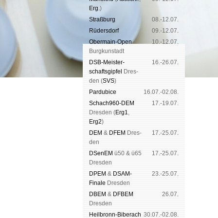
Erg.
)
Straß­burg
08.-12.07.
Rüders­dorf
09.-12.07.
Ober­main-Open
10.-12.07.
Burg­kun­stadt
DSB-Meister­
16.-26.07.
schafts­gipfel
Dres­
den (
SVS
)
Pardu­bice
16.07.-02.08.
Schach960-DEM
17.-19.07.
Dres­den (
Erg1
,
Erg2
)
DEM
&
DFEM
Dres­
17.-25.07.
den
DSenEM
ü50 & ü65
17.-25.07.
Dres­den
DPEM
&
DSAM-
23.-25.07.
Finale
Dres­den
DBEM
&
DFBEM
26.07.
Dres­den
Heil­bronn-Bi­ber­ach
30.07.-02.08.