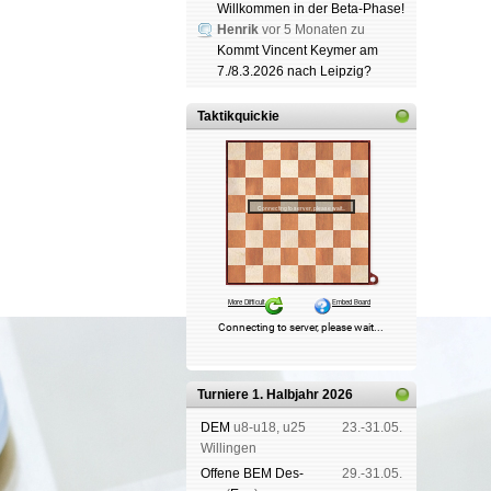
Willkommen in der Beta-Phase!
Henrik
vor 5 Monaten zu
Kommt Vincent Keymer am
7./8.3.2026 nach Leipzig?
Taktikquickie
Turniere 1. Halbjahr 2026
DEM
u8-u18, u25
23.-31.05.
Wil­lin­gen
Offene BEM Des­
29.-31.05.