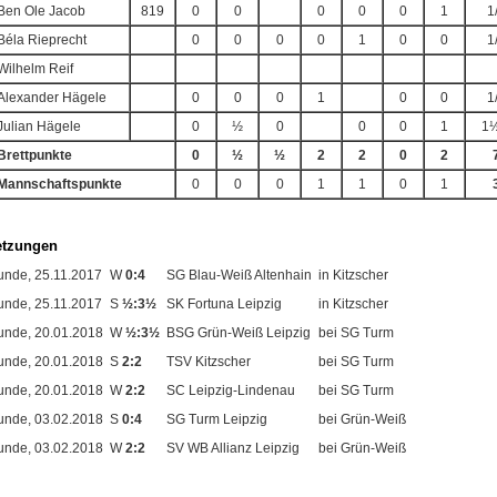
Ben Ole Jacob
819
0
0
0
0
0
1
1
Béla Rieprecht
0
0
0
0
1
0
0
1
Wilhelm Reif
Alexander Hägele
0
0
0
1
0
0
1
Julian Hägele
0
½
0
0
0
1
1½
Brettpunkte
0
½
½
2
2
0
2
Mannschaftspunkte
0
0
0
1
1
0
1
etzungen
unde, 25.11.2017
W
0:4
SG Blau-Weiß Altenhain
in Kitzscher
unde, 25.11.2017
S
½:3½
SK Fortuna Leipzig
in Kitzscher
unde, 20.01.2018
W
½:3½
BSG Grün-Weiß Leipzig
bei SG Turm
unde, 20.01.2018
S
2:2
TSV Kitzscher
bei SG Turm
unde, 20.01.2018
W
2:2
SC Leipzig-Lindenau
bei SG Turm
unde, 03.02.2018
S
0:4
SG Turm Leipzig
bei Grün-Weiß
unde, 03.02.2018
W
2:2
SV WB Allianz Leipzig
bei Grün-Weiß