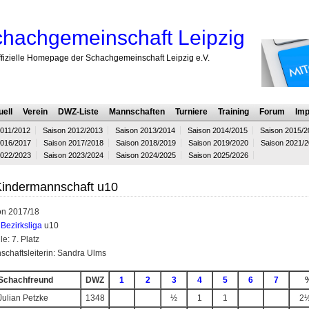
hachgemeinschaft Leipzig
ffizielle Homepage der Schachgemeinschaft Leipzig e.V.
uell
Verein
DWZ-Liste
Mannschaften
Turniere
Training
Forum
Imp
2011/2012
Saison 2012/2013
Saison 2013/2014
Saison 2014/2015
Saison 2015/2
2016/2017
Saison 2017/2018
Saison 2018/2019
Saison 2019/2020
Saison 2021/
2022/2023
Saison 2023/2024
Saison 2024/2025
Saison 2025/2026
Kindermannschaft u10
on 2017/18
:
Bezirksliga
u10
le: 7. Platz
chaftsleiterin: Sandra Ulms
Schachfreund
DWZ
1
2
3
4
5
6
7
Julian Petzke
1348
½
1
1
2½