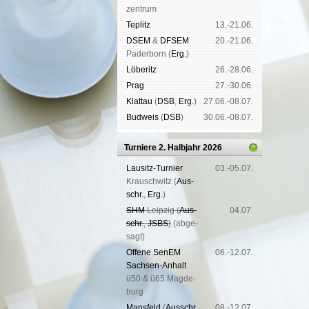
zen­trum
Tep­litz
13.-21.06.
DSEM
&
DFSEM
20.-21.06.
Pader­born (
Erg.
)
Lö­be­ritz
26.-28.06.
Prag
27.-30.06.
Klat­tau
(
DSB
,
Erg.
)
27.06.-08.07.
Bud­weis
(
DSB
)
30.06.-08.07.
Turniere 2. Halbjahr 2026
Lau­sitz-Tur­nier
03.-05.07.
Krausch­witz (
Aus­
schr.
,
Erg.
)
SHM
Leip­zig (
Aus­
04.07.
schr.
,
JSBS
)
(ab­ge­
sagt)
Offene SenEM
06.-12.07.
Sach­sen-An­halt
ü50 & ü65 Mag­de­
burg
Mans­feld
(
Aus­schr.
,
08.-12.07.