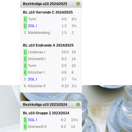
Bezirksliga u10
2024/2025
BL u10 Vorrunde C
2024/2025
1.
Turm
4:0
6½
2.
SGL I
1:3
3½
3.
Markkleeberg
1:3
2
BL u10 Endrunde A
2024/2025
1.
Lindenau I
10:0
18
2.
Grünweiß I
8:2
14
3.
Turm
5:5
10
4.
Kitzscher I
4:6
8
5.
SGL I
3:7
7½
6.
Kitzscher II
0:10
2½
Bezirksliga u10
2023/2024
BL u10 Gruppe 2
2023/2024
1.
SGL I
8:2
15½
2.
Grünweiß II
8:2
14