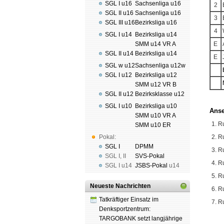
SGL I u16
Sachsenliga u16
2
SGL II u16
Sachsenliga u16
3
SGL III u16
Bezirksliga u16
4
SGL I u14
Bezirksliga u14
SMM u14 VR A
E
SGL II u14
Bezirksliga u14
E
SGL w u12
Sachsenliga u12w
SGL I u12
Bezirksliga u12
SMM u12 VR B
SGL II u12
Bezirksklasse u12
SGL I u10
Bezirksliga u10
Ans
SMM u10 VR A
1. R
SMM u10 ER
Pokal:
2. R
SGL I
DPMM
3. R
SGL I
,
II
SVS-Pokal
4. R
SGL I
u14
JSBS-Pokal
u14
5. R
Neueste Nachrichten
6. R
Tatkräftiger Einsatz im
7. R
Denksportzentrum:
TARGOBANK setzt langjährige