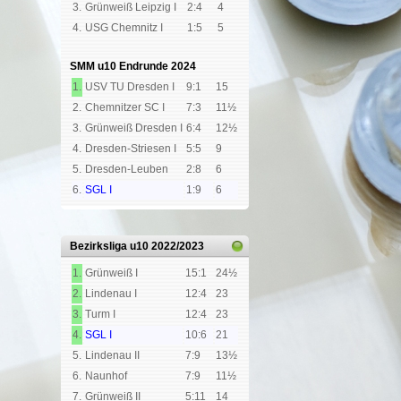
3.
Grünweiß Leipzig I
2:4
4
4.
USG Chemnitz I
1:5
5
SMM u10 Endrunde
2024
1.
USV TU Dresden I
9:1
15
2.
Chemnitzer SC I
7:3
11½
3.
Grünweiß Dresden I
6:4
12½
4.
Dresden-Striesen I
5:5
9
5.
Dresden-Leuben
2:8
6
6.
SGL I
1:9
6
Bezirksliga u10
2022/2023
1.
Grünweiß I
15:1
24½
2.
Lindenau I
12:4
23
3.
Turm I
12:4
23
4.
SGL I
10:6
21
5.
Lindenau II
7:9
13½
6.
Naunhof
7:9
11½
7.
Grünweiß II
5:11
14