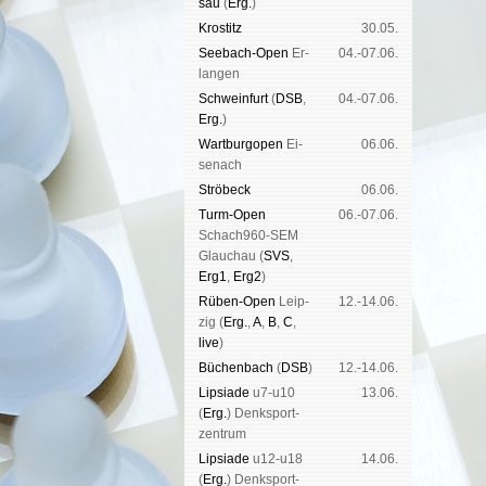
sau
(
Erg.
)
Kros­titz
30.05.
See­bach-Open
Er­
04.-07.06.
lan­gen
Schwein­furt
(
DSB
,
04.-07.06.
Erg.
)
Wart­burg­open
Ei­
06.06.
se­nach
Strö­beck
06.06.
Turm-Open
06.-07.06.
Schach960-SEM
Glau­chau (
SVS
,
Erg1
,
Erg2
)
Rüben-Open
Leip­
12.-14.06.
zig (
Erg.
,
A
,
B
,
C
,
live
)
Büchen­bach
(
DSB
)
12.-14.06.
Lipsiade
u7-u10
13.06.
(
Erg.
) Denk­sport­
zen­trum
Lipsiade
u12-u18
14.06.
(
Erg.
) Denk­sport­