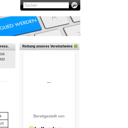
ress.
Rettung unseres Vereinsheims
016
2022
%
/3