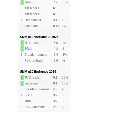
4.
Turm I
7:7
13½
5.
Kitzscher I
6:8
16
6.
Kitzscher II
6:8
13
7.
Lindenau III
3:11
5
8.
Altenhain
0:14
2½
SMM u10 Vorrunde A
2026
1.
TU Dresden
6:0
12
2.
SGL I
4:2
8
3.
Dresden-Leuben
2:4
3½
4.
Reichenbach
0:6
½
SMM u10 Endrunde
2026
1.
TU Dresden
9:1
16½
2.
Lindenau I
9:1
15½
3.
Dresden-Striesen
4:6
9
4.
SGL I
3:7
6
5.
Turm I
3:7
6
6.
USG Chemnitz
2:8
7