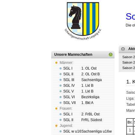
Sc
Die o
Akt
Unsere Mannschaften
Saison 
Männer:
Saison 
Saison 
SGL I
1. OL Ost
SGL II
2. OL Ost B
SGL III
Sachsenliga
1. 
SGL IV
1. Lkl B
SGL V
1. Lkl B
Sais
SGL VI
Bezirksliga
Liga
SGL VII
1. Bkl A
Tabel
Frauen:
Manns
SGL I
2. FrBL Ost
SGL II
FrRL Südost
Br.
Jugend:
1
SGL w u16
Sachsenliga u16w