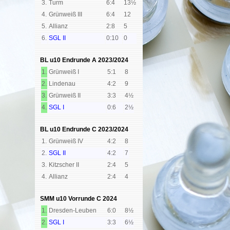
3.
Turm
6:4
13½
4.
Grünweiß III
6:4
12
5.
Allianz
2:8
5
6.
SGL II
0:10
0
BL u10 Endrunde A
2023/2024
1.
Grünweiß I
5:1
8
2.
Lindenau
4:2
9
3.
Grünweiß II
3:3
4½
4.
SGL I
0:6
2½
BL u10 Endrunde C
2023/2024
1.
Grünweiß IV
4:2
8
2.
SGL II
4:2
7
3.
Kitzscher II
2:4
5
4.
Allianz
2:4
4
SMM u10 Vorrunde C
2024
1.
Dresden-Leuben
6:0
8½
2.
SGL I
3:3
6½