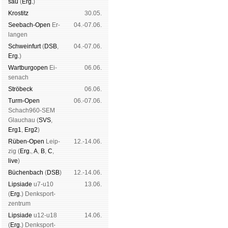
sau
(
Erg.
)
Kros­titz
30.05.
See­bach-Open
Er­
04.-07.06.
lan­gen
Schwein­furt
(
DSB
,
04.-07.06.
Erg.
)
Wart­burg­open
Ei­
06.06.
se­nach
Strö­beck
06.06.
Turm-Open
06.-07.06.
Schach960-SEM
Glau­chau (
SVS
,
Erg1
,
Erg2
)
Rüben-Open
Leip­
12.-14.06.
zig (
Erg.
,
A
,
B
,
C
,
live
)
Büchen­bach
(
DSB
)
12.-14.06.
Lipsiade
u7-u10
13.06.
(
Erg.
) Denk­sport­
zen­trum
Lipsiade
u12-u18
14.06.
(
Erg.
) Denk­sport­