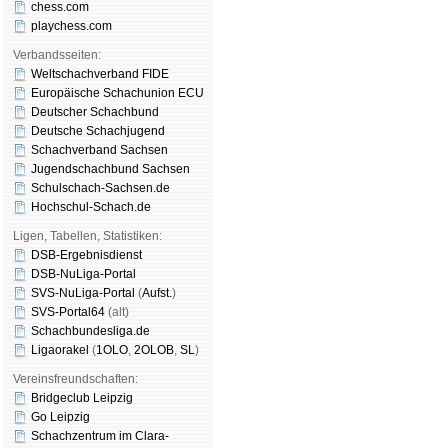
chess.com
playchess.com
Verbandsseiten:
Weltschachverband FIDE
Europäische Schachunion ECU
Deutscher Schachbund
Deutsche Schachjugend
Schachverband Sachsen
Jugendschachbund Sachsen
Schulschach-Sachsen.de
Hochschul-Schach.de
Ligen, Tabellen, Statistiken:
DSB-Ergebnisdienst
DSB-NuLiga-Portal
SVS-NuLiga-Portal
(
Aufst.
)
SVS-Portal64
(alt)
Schachbundesliga.de
Ligaorakel
(
1OLO
,
2OLOB
,
SL
)
Vereinsfreundschaften:
Bridgeclub Leipzig
Go Leipzig
Schachzentrum im Clara-