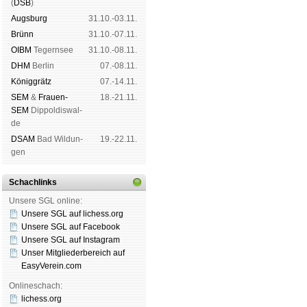
(
DSB
)
Augs­burg
31.10.-03.11.
Brünn
31.10.-07.11.
OIBM
Tegern­see
31.10.-08.11.
DHM
Ber­lin
07.-08.11.
König­grätz
07.-14.11.
SEM
&
Frauen-
18.-21.11.
SEM
Dip­pol­dis­wal­
de
DSAM
Bad Wil­dun­
19.-22.11.
gen
Schachlinks
Unsere SGL online:
Unsere SGL auf li­chess.org
Unsere SGL auf Face­book
Unsere SGL auf Insta­gram
Unser Mitgliederbereich auf
EasyVerein.com
Onlineschach:
lichess.org