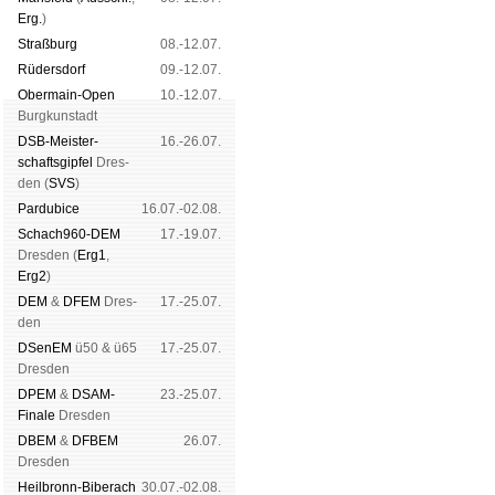
Erg.
)
Straß­burg
08.-12.07.
Rüders­dorf
09.-12.07.
Ober­main-Open
10.-12.07.
Burg­kun­stadt
DSB-Meister­
16.-26.07.
schafts­gipfel
Dres­
den (
SVS
)
Pardu­bice
16.07.-02.08.
Schach960-DEM
17.-19.07.
Dres­den (
Erg1
,
Erg2
)
DEM
&
DFEM
Dres­
17.-25.07.
den
DSenEM
ü50 & ü65
17.-25.07.
Dres­den
DPEM
&
DSAM-
23.-25.07.
Finale
Dres­den
DBEM
&
DFBEM
26.07.
Dres­den
Heil­bronn-Bi­ber­ach
30.07.-02.08.