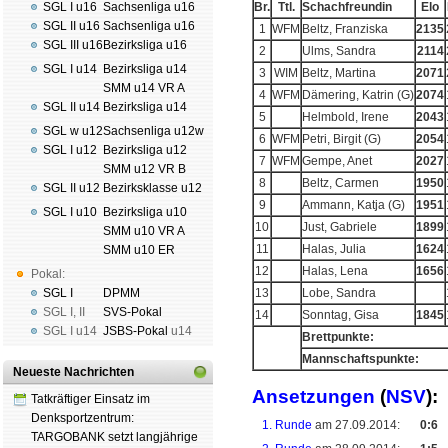
SGL I u16
Sachsenliga u16
Br.
Ttl.
Schachfreundin
Elo
SGL II u16
Sachsenliga u16
1
WFM
Beltz, Franziska
2135
SGL III u16
Bezirksliga u16
2
Ulms, Sandra
2114
SGL I u14
Bezirksliga u14
3
WIM
Beltz, Martina
2071
SMM u14 VR A
4
WFM
Dämering, Katrin (G)
2074
SGL II u14
Bezirksliga u14
5
Helmbold, Irene
2043
SGL w u12
Sachsenliga u12w
6
WFM
Petri, Birgit (G)
2054
SGL I u12
Bezirksliga u12
7
WFM
Gempe, Anet
2027
SMM u12 VR B
8
Beltz, Carmen
1950
SGL II u12
Bezirksklasse u12
9
Ammann, Katja (G)
1951
SGL I u10
Bezirksliga u10
10
Just, Gabriele
1899
SMM u10 VR A
11
Halas, Julia
1624
SMM u10 ER
12
Halas, Lena
1656
Pokal:
SGL I
DPMM
13
Lobe, Sandra
SGL I
,
II
SVS-Pokal
14
Sonntag, Gisa
1845
SGL I
u14
JSBS-Pokal
u14
Brettpunkte:
Mannschaftspunkte:
Neueste Nachrichten
Ansetzungen
(
NSV
):
Tatkräftiger Einsatz im
Denksportzentrum:
1. Runde
am 27.09.2014:
0:6
TARGOBANK setzt langjährige