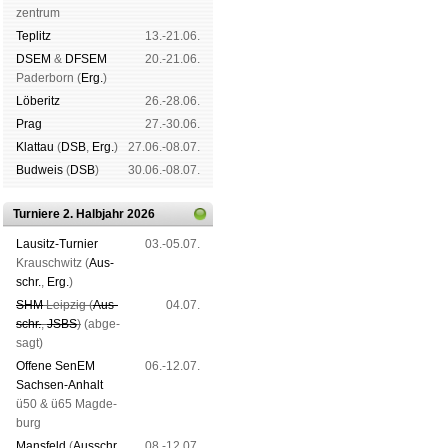
zen­trum
Tep­litz
13.-21.06.
DSEM
&
DFSEM
20.-21.06.
Pader­born (
Erg.
)
Lö­be­ritz
26.-28.06.
Prag
27.-30.06.
Klat­tau
(
DSB
,
Erg.
)
27.06.-08.07.
Bud­weis
(
DSB
)
30.06.-08.07.
Turniere 2. Halbjahr 2026
Lau­sitz-Tur­nier
03.-05.07.
Krausch­witz (
Aus­
schr.
,
Erg.
)
SHM
Leip­zig (
Aus­
04.07.
schr.
,
JSBS
)
(ab­ge­
sagt)
Offene SenEM
06.-12.07.
Sach­sen-An­halt
ü50 & ü65 Mag­de­
burg
Mans­feld
(
Aus­schr.
,
08.-12.07.