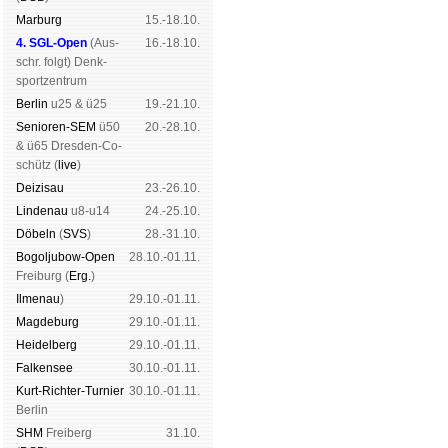
Mar­burg
15.-18.10.
4. SGL-Open
(
Aus­
16.-18.10.
schr. folgt
) Denk­
sport­zen­trum
Ber­lin
u25 & ü25
19.-21.10.
Senioren-SEM
ü50
20.-28.10.
& ü65 Dres­den-Co­
schütz (
live
)
Dei­zi­sau
23.-26.10.
Lin­de­nau
u8-u14
24.-25.10.
Dö­beln
(
SVS
)
28.-31.10.
Bogoljubow-Open
28.10.-01.11.
Frei­burg (
Erg.
)
Il­me­nau
)
29.10.-01.11.
Mag­de­burg
29.10.-01.11.
Hei­del­berg
29.10.-01.11.
Fal­ken­see
30.10.-01.11.
Kurt-Rich­ter-Tur­nier
30.10.-01.11.
Ber­lin
SHM
Frei­berg
31.10.