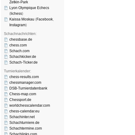
Zetkin-Park
Lyon Olympique Echecs
(
lichess
)
Kaissa Moskau
(
Face­book
,
Insta­gram
)
Schachnachrichten:
chessbase.de
chess.com
Schach.com
Schachkicker.de
Schach-Ticker.de
Turnierkalender:
chess-results.com
chessmanager.com
DSB-Turnierdatenbank
Chess-map.com
Chessport.de
worldchesscalendar.com
chess-calendar.eu
Schachinter.net
Schachturniere.de
Schachtermine.com
Schachlinks.com