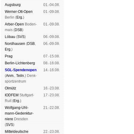
Augs­burg
01.-04.08.
Werner-Ott-Open
01.-09.08.
Ber­lin (
Erg.
)
Arber-Open
Boden­
01.-09.08.
mais (
DSB
)
Lö­bau
(
SVS
)
06.-09.08.
Nord­hau­sen
(
DSB
,
06.-09.08.
Erg.
)
Prag
07.-15.08.
Berlin-Lich­ten­berg
08.-16.08.
SGL-Spenden­open
14.-16.08.
(
Anm.
,
Teiln.
) Denk­
sport­zen­trum
Ol­mütz
16.-23.08.
IODFEM
Stutt­gart-
17.-23.08.
Ruit (
Erg.
)
Wolf­gang-Uhl­
21.-22.08.
mann-Ge­denk­tur­
niere
Dres­den
(
SVS
)
Mit­tel­deu­tsche
22.-23.08.