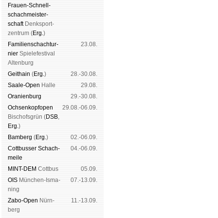
Frauen-Schnell­
schach­meis­ter­
schaft
Denk­sport­
zen­trum (
Erg.
)
Familien­schach­tur­
23.08.
nier
Spiele­fes­ti­val
Al­ten­burg
Geit­hain
(
Erg.
)
28.-30.08.
Saale-Open
Halle
29.08.
Oranien­burg
29.-30.08.
Och­sen­kopf­open
29.08.-06.09.
Bischofs­grün (
DSB
,
Erg.
)
Bam­berg
(
Erg.
)
02.-06.09.
Cott­busser Schach­
04.-06.09.
meile
MINT-DEM
Cott­bus
05.09.
OIS
Mün­chen-Is­ma­
07.-13.09.
ning
Zabo-Open
Nürn­
11.-13.09.
berg