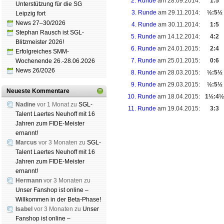
2. Runde
am 28.09.2014:
1:5
Unterstützung für die SG
3. Runde
am 29.11.2014:
½:5½
Leipzig fort
News 27–30/2026
4. Runde
am 30.11.2014:
1:5
Stephan Rausch ist SGL-
5. Runde
am 14.12.2014:
4:2
Blitzmeister 2026!
6. Runde
am 24.01.2015:
2:4
Erfolgreiches SMM-
7. Runde
am 25.01.2015:
0:6
Wochenende 26.-28.06.2026
News 26/2026
8. Runde
am 28.03.2015:
½:5½
9. Runde
am 29.03.2015:
½:5½
Neueste Kommentare
10. Runde
am 18.04.2015:
1½:4½
Nadine
vor 1 Monat zu
SGL-
11. Runde
am 19.04.2015:
3:3
Talent Laertes Neuhoff mit 16
Jahren zum FIDE-Meister
ernannt!
Marcus
vor 3 Monaten zu
SGL-
Talent Laertes Neuhoff mit 16
Schachgemeinschaft Leipzig
Jahren zum FIDE-Meister
Vereinsheim
|
Spendenbrett
ernannt!
klä­rung
Hermann
vor 3 Monaten zu
Unser Fanshop ist online –
Willkommen in der Beta-Phase!
Isabel
vor 3 Monaten zu
Unser
Fanshop ist online –