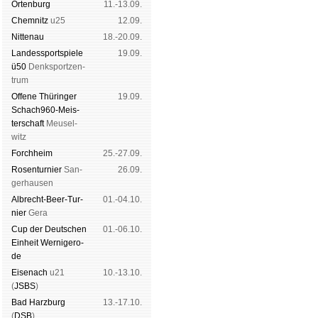
Orten­burg
11.-13.09.
Chem­nitz
u25
12.09.
Nitte­nau
18.-20.09.
Landes­sport­spiele
19.09.
ü50
Denk­sport­zen­
trum
Offene Thü­rin­ger
19.09.
Schach960-Meis­
ter­schaft
Meu­sel­
witz
Forch­heim
25.-27.09.
Rosen­tur­nier
San­
26.09.
ger­hau­sen
Albrecht-Beer-Tur­
01.-04.10.
nier
Ge­ra
Cup der Deut­schen
01.-06.10.
Ein­heit
Wer­ni­ge­ro­
de
Eise­nach
u21
10.-13.10.
(
JSBS
)
Bad Harz­burg
13.-17.10.
(
DSB
)