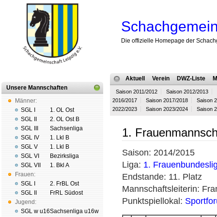
Schachgemeins
Die offizielle Homepage der Schach
Aktuell
Verein
DWZ-Liste
M
Unsere Mannschaften
Saison 2011/2012
Saison 2012/2013
Männer:
2016/2017
Saison 2017/2018
Saison 
2022/2023
Saison 2023/2024
Saison 
SGL I
1. OL Ost
SGL II
2. OL Ost B
SGL III
Sachsenliga
1. Frauenmannsch
SGL IV
1. Lkl B
SGL V
1. Lkl B
Saison: 2014/2015
SGL VI
Bezirksliga
Liga:
1. Frauenbundesli
SGL VII
1. Bkl A
Frauen:
Endstande: 11. Platz
SGL I
2. FrBL Ost
Mannschaftsleiterin: Fra
SGL II
FrRL Südost
Punktspiellokal:
Sportfo
Jugend:
SGL w u16
Sachsenliga u16w