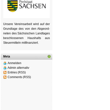
Unsere Ver­eins­ar­beit wird auf der
Grund­lage des von den Ab­ge­ord­
ne­ten des Säch­si­schen Land­tages
be­schlos­se­nen Haus­halts aus
Steu­er­mitteln mit­fi­nan­ziert.
Meta
Anmelden
Admin alternativ
Entries (RSS)
Comments (RSS)