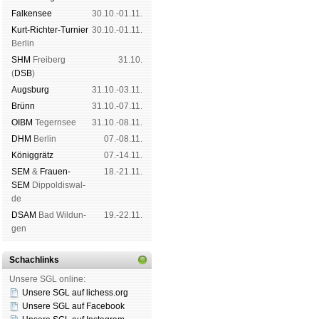
Fal­ken­see
30.10.-01.11.
Kurt-Rich­ter-Tur­nier
30.10.-01.11.
Ber­lin
SHM
Frei­berg
31.10.
(
DSB
)
Augs­burg
31.10.-03.11.
Brünn
31.10.-07.11.
OIBM
Tegern­see
31.10.-08.11.
DHM
Ber­lin
07.-08.11.
König­grätz
07.-14.11.
SEM
&
Frauen-
18.-21.11.
SEM
Dip­pol­dis­wal­
de
DSAM
Bad Wil­dun­
19.-22.11.
gen
Schachlinks
Unsere SGL online:
Unsere SGL auf li­chess.org
Unsere SGL auf Face­book