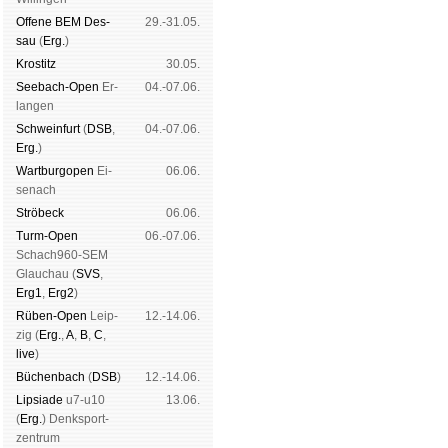
Offene BEM Des­
29.-31.05.
sau
(
Erg.
)
Kros­titz
30.05.
See­bach-Open
Er­
04.-07.06.
lan­gen
Schwein­furt
(
DSB
,
04.-07.06.
Erg.
)
Wart­burg­open
Ei­
06.06.
se­nach
Strö­beck
06.06.
Turm-Open
06.-07.06.
Schach960-SEM
Glau­chau (
SVS
,
Erg1
,
Erg2
)
Rüben-Open
Leip­
12.-14.06.
zig (
Erg.
,
A
,
B
,
C
,
live
)
Büchen­bach
(
DSB
)
12.-14.06.
Lipsiade
u7-u10
13.06.
(
Erg.
) Denk­sport­
zen­trum