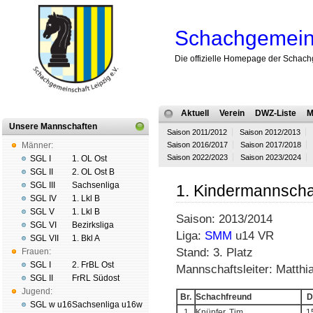
Schachgemeins
Die offizielle Homepage der Schach
Aktuell
Verein
DWZ-Liste
M
Unsere Mannschaften
Saison 2011/2012
Saison 2012/2013
Männer:
Saison 2016/2017
Saison 2017/2018
Saison 2022/2023
Saison 2023/2024
SGL I
1. OL Ost
SGL II
2. OL Ost B
SGL III
Sachsenliga
1. Kindermannsch
SGL IV
1. Lkl B
SGL V
1. Lkl B
Saison: 2013/2014
SGL VI
Bezirksliga
Liga:
SMM
u14 VR
SGL VII
1. Bkl A
Stand: 3. Platz
Frauen:
SGL I
2. FrBL Ost
Mannschaftsleiter: Matthi
SGL II
FrRL Südost
Jugend:
Br.
Schachfreund
D
SGL w u16
Sachsenliga u16w
1
Knüpfer, Tim
1