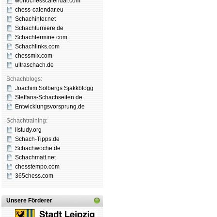
worldchesscalendar.com
chess-calendar.eu
Schachinter.net
Schachturniere.de
Schachtermine.com
Schachlinks.com
chessmix.com
ultraschach.de
Schachblogs:
Joachim Solbergs Sjakkblogg
Steffans-Schachseiten.de
Entwicklungsvorsprung.de
Schachtraining:
listudy.org
Schach-Tipps.de
Schachwoche.de
Schachmatt.net
chesstempo.com
365chess.com
Unsere Förderer