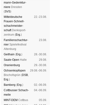
mann-Ge­denk­tur­
niere
Dres­den
(
SVS
)
Mit­tel­deu­tsche
22.-23.08.
Frauen-Schnell­
schach­meis­ter­
schaft
Denk­sport­
zen­trum (
Erg.
)
Familien­schach­tur­
23.08.
nier
Spiele­fes­ti­val
Al­ten­burg
Geit­hain
(
Erg.
)
28.-30.08.
Saale-Open
Halle
29.08.
Oranien­burg
29.-30.08.
Och­sen­kopf­open
29.08.-06.09.
Bischofs­grün (
DSB
,
Erg.
)
Bam­berg
(
Erg.
)
02.-06.09.
Cott­busser Schach­
04.-06.09.
meile
MINT-DEM
Cott­bus
05.09.