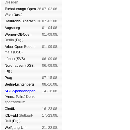
Dres­den
Tschaturanga-Open
28.07.-02.08.
Wien (
Erg.
)
Heil­bronn-Bi­ber­ach
30.07.-02.08.
Augs­burg
01.-04.08.
Werner-Ott-Open
01.-09.08.
Ber­lin (
Erg.
)
Arber-Open
Boden­
01.-09.08.
mais (
DSB
)
Lö­bau
(
SVS
)
06.-09.08.
Nord­hau­sen
(
DSB
,
06.-09.08.
Erg.
)
Prag
07.-15.08.
Berlin-Lich­ten­berg
08.-16.08.
SGL-Spenden­open
14.-16.08.
(
Anm.
,
Teiln.
) Denk­
sport­zen­trum
Ol­mütz
16.-23.08.
IODFEM
Stutt­gart-
17.-23.08.
Ruit (
Erg.
)
Wolf­gang-Uhl­
21.-22.08.