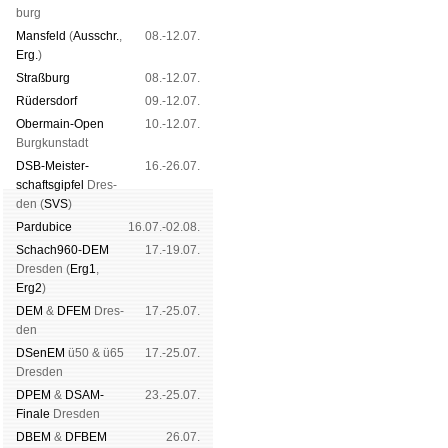
burg
Mans­feld
(
Aus­schr.
,
08.-12.07.
Erg.
)
Straß­burg
08.-12.07.
Rüders­dorf
09.-12.07.
Ober­main-Open
10.-12.07.
Burg­kun­stadt
DSB-Meister­
16.-26.07.
schafts­gipfel
Dres­
den (
SVS
)
Pardu­bice
16.07.-02.08.
Schach960-DEM
17.-19.07.
Dres­den (
Erg1
,
Erg2
)
DEM
&
DFEM
Dres­
17.-25.07.
den
DSenEM
ü50 & ü65
17.-25.07.
Dres­den
DPEM
&
DSAM-
23.-25.07.
Finale
Dres­den
DBEM
&
DFBEM
26.07.