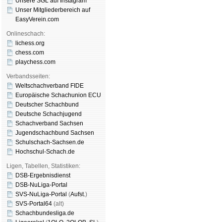
Unsere SGL auf Insta­gram
Unser Mitgliederbereich auf
EasyVerein.com
Onlineschach:
lichess.org
chess.com
playchess.com
Verbandsseiten:
Weltschachverband FIDE
Europäische Schachunion ECU
Deutscher Schachbund
Deutsche Schachjugend
Schachverband Sachsen
Jugendschachbund Sachsen
Schulschach-Sachsen.de
Hochschul-Schach.de
Ligen, Tabellen, Statistiken:
DSB-Ergebnisdienst
DSB-NuLiga-Portal
SVS-NuLiga-Portal
(
Aufst.
)
SVS-Portal64
(alt)
Schachbundesliga.de