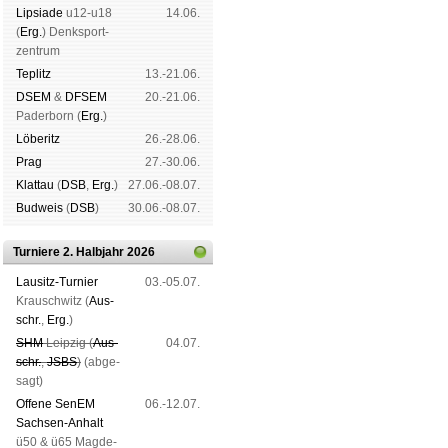
Lipsiade
u12-u18
14.06.
(
Erg.
) Denk­sport­
zen­trum
Tep­litz
13.-21.06.
DSEM
&
DFSEM
20.-21.06.
Pader­born (
Erg.
)
Lö­be­ritz
26.-28.06.
Prag
27.-30.06.
Klat­tau
(
DSB
,
Erg.
)
27.06.-08.07.
Bud­weis
(
DSB
)
30.06.-08.07.
Turniere 2. Halbjahr 2026
Lau­sitz-Tur­nier
03.-05.07.
Krausch­witz (
Aus­
schr.
,
Erg.
)
SHM
Leip­zig (
Aus­
04.07.
schr.
,
JSBS
)
(ab­ge­
sagt)
Offene SenEM
06.-12.07.
Sach­sen-An­halt
ü50 & ü65 Mag­de­