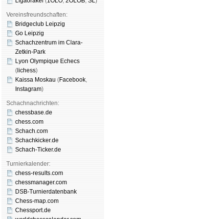
Ligaorakel
(
1OLO
,
2OLOB
,
SL
)
Vereinsfreundschaften:
Bridgeclub Leipzig
Go Leipzig
Schachzentrum im Clara-
Zetkin-Park
Lyon Olympique Echecs
(
lichess
)
Kaissa Moskau
(
Face­book
,
Insta­gram
)
Schachnachrichten:
chessbase.de
chess.com
Schach.com
Schachkicker.de
Schach-Ticker.de
Turnierkalender:
chess-results.com
chessmanager.com
DSB-Turnierdatenbank
Chess-map.com
Chessport.de