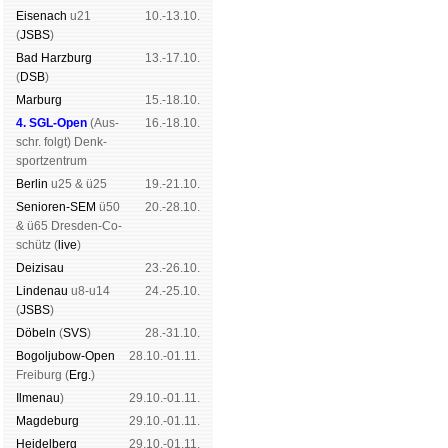
Eise­nach
u21
10.-13.10.
(
JSBS
)
Bad Harz­burg
13.-17.10.
(
DSB
)
Mar­burg
15.-18.10.
4. SGL-Open
(
Aus­
16.-18.10.
schr. folgt
) Denk­
sport­zen­trum
Ber­lin
u25 & ü25
19.-21.10.
Senioren-SEM
ü50
20.-28.10.
& ü65 Dres­den-Co­
schütz (
live
)
Dei­zi­sau
23.-26.10.
Lin­de­nau
u8-u14
24.-25.10.
(
JSBS
)
Dö­beln
(
SVS
)
28.-31.10.
Bogoljubow-Open
28.10.-01.11.
Frei­burg (
Erg.
)
Il­me­nau
)
29.10.-01.11.
Mag­de­burg
29.10.-01.11.
Hei­del­berg
29.10.-01.11.