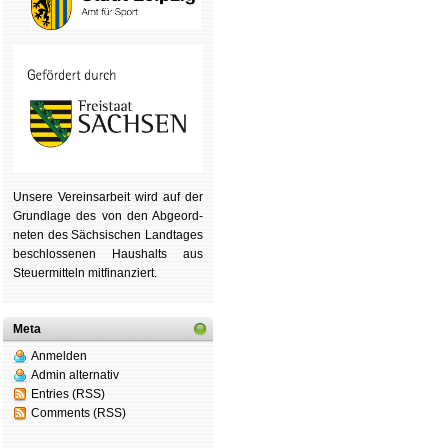
Unsere Ver­eins­ar­beit wird auf der
Grund­lage des von den Ab­ge­ord­
ne­ten des Säch­si­schen Land­tages
be­schlos­se­nen Haus­halts aus
Steu­er­mitteln mit­fi­nan­ziert.
Meta
Anmelden
Admin alternativ
Entries (RSS)
Comments (RSS)