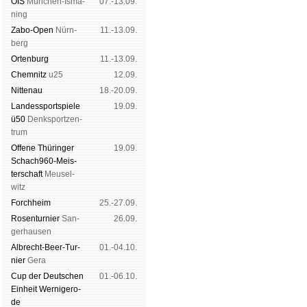
OIS
Mün­chen-Is­ma­
07.-13.09.
ning
Zabo-Open
Nürn­
11.-13.09.
berg
Orten­burg
11.-13.09.
Chem­nitz
u25
12.09.
Nitte­nau
18.-20.09.
Landes­sport­spiele
19.09.
ü50
Denk­sport­zen­
trum
Offene Thü­rin­ger
19.09.
Schach960-Meis­
ter­schaft
Meu­sel­
witz
Forch­heim
25.-27.09.
Rosen­tur­nier
San­
26.09.
ger­hau­sen
Albrecht-Beer-Tur­
01.-04.10.
nier
Ge­ra
Cup der Deut­schen
01.-06.10.
Ein­heit
Wer­ni­ge­ro­
de