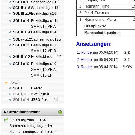
SGL I u16
Sachsenliga u16
2
Hofmann, Timo
1
SGL II u16
Sachsenliga u16
3
Peltri, Erasmus
1
SGL III u16
Bezirksliga u16
4
Hemmerling, Moritz
1
SGL I u14
Bezirksliga u14
Brettpunkte:
SMM u14 VR A
SGL II u14
Bezirksliga u14
Mannschaftspunkte:
SGL w u12
Sachsenliga u12w
Ansetzungen
:
SGL I u12
Bezirksliga u12
SMM u12 VR B
1. Runde
am 05.04.2014:
2:2
SGL II u12
Bezirksklasse u12
2. Runde
am 05.04.2014:
3:1
SGL I u10
Bezirksliga u10
3. Runde
am 05.04.2014:
½:3½
SMM u10 VR A
SMM u10 ER
Pokal:
SGL I
DPMM
SGL I
,
II
SVS-Pokal
Schachgemeinschaft Leipzig
SGL I
u14
JSBS-Pokal
u14
Mitgliedschaft
|
Vereinsheim
schluss
|
Daten­schutz­er­klä­r
Neueste Nachrichten
Einladung zum 1. u14-
Sommertrainingslager der
Schachgemeinschaft Leipzig