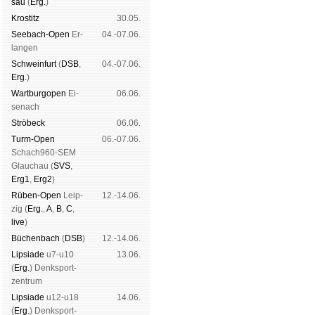
sau
(
Erg.
)
Kros­titz
30.05.
See­bach-Open
Er­
04.-07.06.
lan­gen
Schwein­furt
(
DSB
,
04.-07.06.
Erg.
)
Wart­burg­open
Ei­
06.06.
se­nach
Strö­beck
06.06.
Turm-Open
06.-07.06.
Schach960-SEM
Glau­chau (
SVS
,
Erg1
,
Erg2
)
Rüben-Open
Leip­
12.-14.06.
zig (
Erg.
,
A
,
B
,
C
,
live
)
Büchen­bach
(
DSB
)
12.-14.06.
Lipsiade
u7-u10
13.06.
(
Erg.
) Denk­sport­
zen­trum
Lipsiade
u12-u18
14.06.
(
Erg.
) Denk­sport­