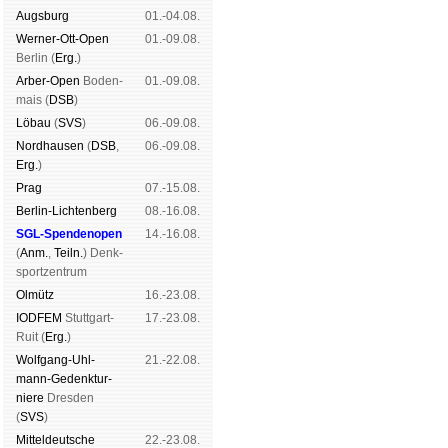
Augs­burg
01.-04.08.
Werner-Ott-Open
01.-09.08.
Ber­lin (
Erg.
)
Arber-Open
Boden­
01.-09.08.
mais (
DSB
)
Lö­bau
(
SVS
)
06.-09.08.
Nord­hau­sen
(
DSB
,
06.-09.08.
Erg.
)
Prag
07.-15.08.
Berlin-Lich­ten­berg
08.-16.08.
SGL-Spenden­open
14.-16.08.
(
Anm.
,
Teiln.
) Denk­
sport­zen­trum
Ol­mütz
16.-23.08.
IODFEM
Stutt­gart-
17.-23.08.
Ruit (
Erg.
)
Wolf­gang-Uhl­
21.-22.08.
mann-Ge­denk­tur­
niere
Dres­den
(
SVS
)
Mit­tel­deu­tsche
22.-23.08.