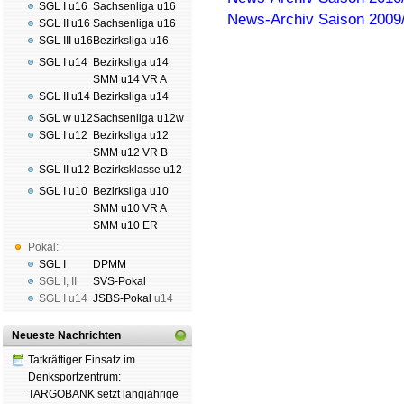
SGL I u16
Sachsenliga u16
News-Archiv Saison 2009
SGL II u16
Sachsenliga u16
SGL III u16
Bezirksliga u16
SGL I u14
Bezirksliga u14
SMM u14 VR A
SGL II u14
Bezirksliga u14
Schachgemeinschaft Leipzig
SGL w u12
Sachsenliga u12w
Mitgliedschaft
|
Vereinsheim
SGL I u12
Bezirksliga u12
schluss
|
Daten­schutz­er­klä­r
SMM u12 VR B
SGL II u12
Bezirksklasse u12
SGL I u10
Bezirksliga u10
SMM u10 VR A
SMM u10 ER
Pokal:
SGL I
DPMM
SGL I
,
II
SVS-Pokal
SGL I
u14
JSBS-Pokal
u14
Neueste Nachrichten
Tatkräftiger Einsatz im
Denksportzentrum:
TARGOBANK setzt langjährige