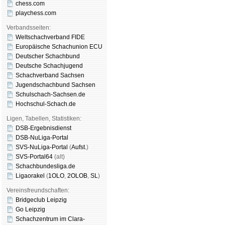
chess.com
playchess.com
Verbandsseiten:
Weltschachverband FIDE
Europäische Schachunion ECU
Deutscher Schachbund
Deutsche Schachjugend
Schachverband Sachsen
Jugendschachbund Sachsen
Schulschach-Sachsen.de
Hochschul-Schach.de
Ligen, Tabellen, Statistiken:
DSB-Ergebnisdienst
DSB-NuLiga-Portal
SVS-NuLiga-Portal
(
Aufst.
)
SVS-Portal64
(alt)
Schachbundesliga.de
Ligaorakel
(
1OLO
,
2OLOB
,
SL
)
Vereinsfreundschaften:
Bridgeclub Leipzig
Go Leipzig
Schachzentrum im Clara-