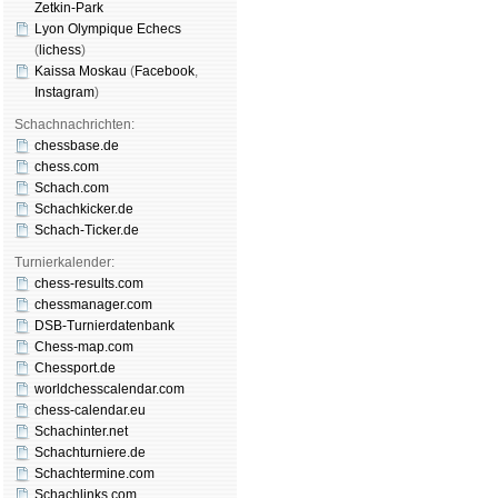
Zetkin-Park
Lyon Olympique Echecs
(
lichess
)
Kaissa Moskau
(
Face­book
,
Insta­gram
)
Schachnachrichten:
chessbase.de
chess.com
Schach.com
Schachkicker.de
Schach-Ticker.de
Turnierkalender:
chess-results.com
chessmanager.com
DSB-Turnierdatenbank
Chess-map.com
Chessport.de
worldchesscalendar.com
chess-calendar.eu
Schachinter.net
Schachturniere.de
Schachtermine.com
Schachlinks.com