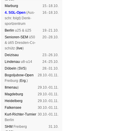
Mar­burg
15.-18.10.
4. SGL-Open
(
Aus­
16.-18.10.
schr. folgt
) Denk­
sport­zen­trum
Ber­lin
u25 & ü25
19.-21.10.
Senioren-SEM
ü50
20.-28.10.
& ü65 Dres­den-Co­
schütz (
live
)
Dei­zi­sau
23.-26.10.
Lin­de­nau
u8-u14
24.-25.10.
Dö­beln
(
SVS
)
28.-31.10.
Bogoljubow-Open
28.10.-01.11.
Frei­burg (
Erg.
)
Il­me­nau
)
29.10.-01.11.
Mag­de­burg
29.10.-01.11.
Hei­del­berg
29.10.-01.11.
Fal­ken­see
30.10.-01.11.
Kurt-Rich­ter-Tur­nier
30.10.-01.11.
Ber­lin
SHM
Frei­berg
31.10.