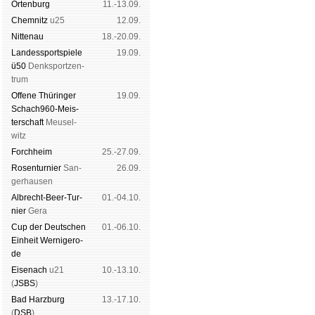
Orten­burg
11.-13.09.
Chem­nitz
u25
12.09.
Nitte­nau
18.-20.09.
Landes­sport­spiele
19.09.
ü50
Denk­sport­zen­
trum
Offene Thü­rin­ger
19.09.
Schach960-Meis­
ter­schaft
Meu­sel­
witz
Forch­heim
25.-27.09.
Rosen­tur­nier
San­
26.09.
ger­hau­sen
Albrecht-Beer-Tur­
01.-04.10.
nier
Ge­ra
Cup der Deut­schen
01.-06.10.
Ein­heit
Wer­ni­ge­ro­
de
Eise­nach
u21
10.-13.10.
(
JSBS
)
Bad Harz­burg
13.-17.10.
(
DSB
)