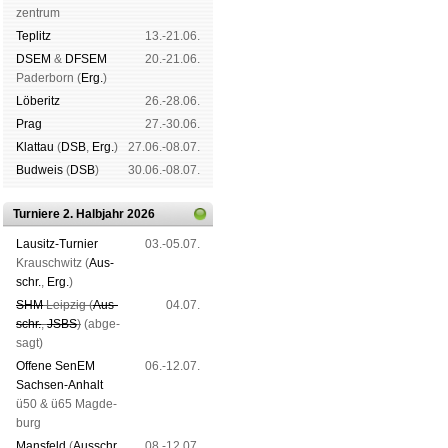
zen­trum
Tep­litz
13.-21.06.
DSEM
&
DFSEM
20.-21.06.
Pader­born (
Erg.
)
Lö­be­ritz
26.-28.06.
Prag
27.-30.06.
Klat­tau
(
DSB
,
Erg.
)
27.06.-08.07.
Bud­weis
(
DSB
)
30.06.-08.07.
Turniere 2. Halbjahr 2026
Lau­sitz-Tur­nier
03.-05.07.
Krausch­witz (
Aus­
schr.
,
Erg.
)
SHM
Leip­zig (
Aus­
04.07.
schr.
,
JSBS
)
(ab­ge­
sagt)
Offene SenEM
06.-12.07.
Sach­sen-An­halt
ü50 & ü65 Mag­de­
burg
Mans­feld
(
Aus­schr.
,
08.-12.07.