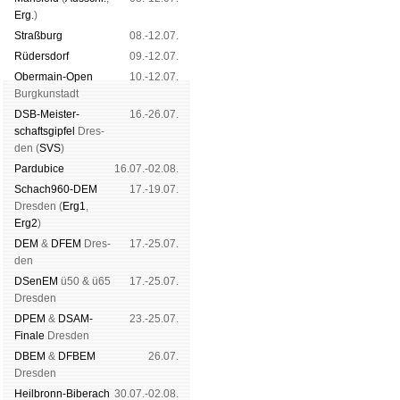
Erg.
)
Straß­burg
08.-12.07.
Rüders­dorf
09.-12.07.
Ober­main-Open
10.-12.07.
Burg­kun­stadt
DSB-Meister­
16.-26.07.
schafts­gipfel
Dres­
den (
SVS
)
Pardu­bice
16.07.-02.08.
Schach960-DEM
17.-19.07.
Dres­den (
Erg1
,
Erg2
)
DEM
&
DFEM
Dres­
17.-25.07.
den
DSenEM
ü50 & ü65
17.-25.07.
Dres­den
DPEM
&
DSAM-
23.-25.07.
Finale
Dres­den
DBEM
&
DFBEM
26.07.
Dres­den
Heil­bronn-Bi­ber­ach
30.07.-02.08.