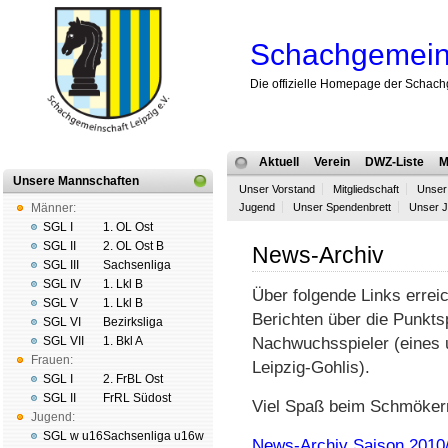
Schachgemeins
Die offizielle Homepage der Schach
Aktuell
Verein
DWZ-Liste
M
Unsere Mannschaften
Unser Vorstand
Mitgliedschaft
Unser 
Männer:
Jugend
Unser Spendenbrett
Unser J
SGL I
1. OL Ost
SGL II
2. OL Ost B
News-Archiv
SGL III
Sachsenliga
SGL IV
1. Lkl B
Über folgende Links erreic
SGL V
1. Lkl B
Berichten über die Punkts
SGL VI
Bezirksliga
SGL VII
1. Bkl A
Nachwuchsspieler (eines 
Frauen:
Leipzig-Gohlis).
SGL I
2. FrBL Ost
SGL II
FrRL Südost
Viel Spaß beim Schmöker
Jugend:
SGL w u16
Sachsenliga u16w
News-Archiv Saison 2010