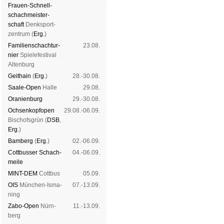
Frauen-Schnell­
schach­meis­ter­
schaft
Denk­sport­
zen­trum (
Erg.
)
Familien­schach­tur­
23.08.
nier
Spiele­fes­ti­val
Al­ten­burg
Geit­hain
(
Erg.
)
28.-30.08.
Saale-Open
Halle
29.08.
Oranien­burg
29.-30.08.
Och­sen­kopf­open
29.08.-06.09.
Bischofs­grün (
DSB
,
Erg.
)
Bam­berg
(
Erg.
)
02.-06.09.
Cott­busser Schach­
04.-06.09.
meile
MINT-DEM
Cott­bus
05.09.
OIS
Mün­chen-Is­ma­
07.-13.09.
ning
Zabo-Open
Nürn­
11.-13.09.
berg