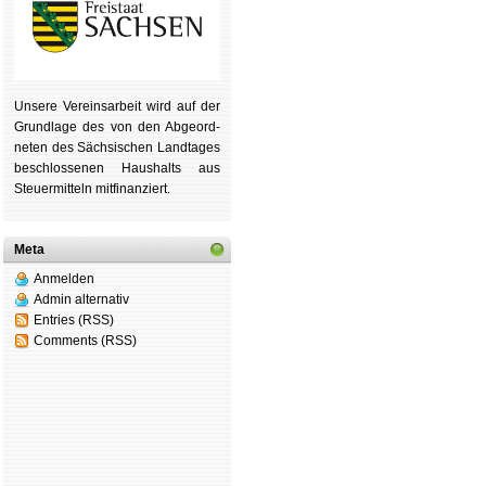
Unsere Ver­eins­ar­beit wird auf der
Grund­lage des von den Ab­ge­ord­
ne­ten des Säch­si­schen Land­tages
be­schlos­se­nen Haus­halts aus
Steu­er­mitteln mit­fi­nan­ziert.
Meta
Anmelden
Admin alternativ
Entries (RSS)
Comments (RSS)