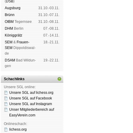
(
DSB
)
Augs­burg
31.10.-03.11.
Brünn
31.10.-07.11.
OIBM
Tegern­see
31.10.-08.11.
DHM
Ber­lin
07.-08.11.
König­grätz
07.-14.11.
SEM
&
Frauen-
18.-21.11.
SEM
Dip­pol­dis­wal­
de
DSAM
Bad Wil­dun­
19.-22.11.
gen
Schachlinks
Unsere SGL online:
Unsere SGL auf li­chess.org
Unsere SGL auf Face­book
Unsere SGL auf Insta­gram
Unser Mitgliederbereich auf
EasyVerein.com
Onlineschach:
lichess.org