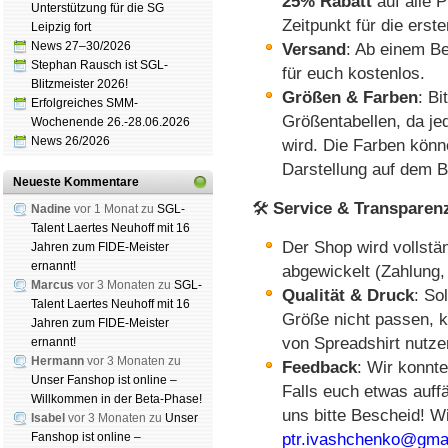
25% Rabatt
auf alle P
Unterstützung für die SG
Zeitpunkt für die erst
Leipzig fort
News 27–30/2026
Versand
: Ab einem Be
Stephan Rausch ist SGL-
für euch kostenlos.
Blitzmeister 2026!
Größen & Farben
: Bi
Erfolgreiches SMM-
Größentabellen, da jede
Wochenende 26.-28.06.2026
News 26/2026
wird. Die Farben könne
Darstellung auf dem B
Neueste Kommentare
🛠️
Service & Transparen
Nadine
vor 1 Monat zu
SGL-
Talent Laertes Neuhoff mit 16
Der Shop wird vollstä
Jahren zum FIDE-Meister
ernannt!
abgewickelt (Zahlung,
Marcus
vor 3 Monaten zu
SGL-
Qualität & Druck
: So
Talent Laertes Neuhoff mit 16
Größe nicht passen, k
Jahren zum FIDE-Meister
von Spreadshirt nutze
ernannt!
Hermann
vor 3 Monaten zu
Feedback
: Wir konnte
Unser Fanshop ist online –
Falls euch etwas auffä
Willkommen in der Beta-Phase!
uns bitte Bescheid! W
Isabel
vor 3 Monaten zu
Unser
Fanshop ist online –
ptr.ivashchenko@gma