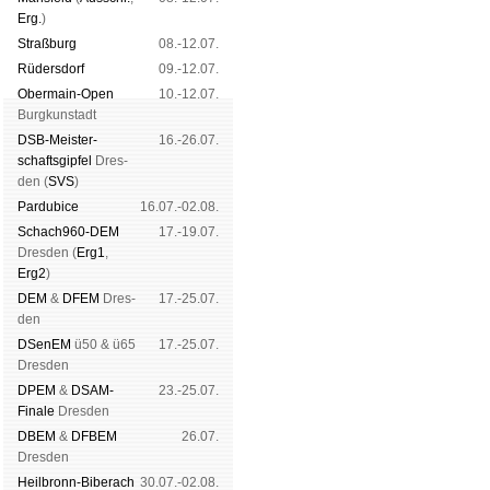
Erg.
)
Straß­burg
08.-12.07.
Rüders­dorf
09.-12.07.
Ober­main-Open
10.-12.07.
Burg­kun­stadt
DSB-Meister­
16.-26.07.
schafts­gipfel
Dres­
den (
SVS
)
Pardu­bice
16.07.-02.08.
Schach960-DEM
17.-19.07.
Dres­den (
Erg1
,
Erg2
)
DEM
&
DFEM
Dres­
17.-25.07.
den
DSenEM
ü50 & ü65
17.-25.07.
Dres­den
DPEM
&
DSAM-
23.-25.07.
Finale
Dres­den
DBEM
&
DFBEM
26.07.
Dres­den
Heil­bronn-Bi­ber­ach
30.07.-02.08.