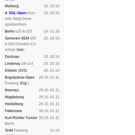
Mar­burg
15.-18.10.
4. SGL-Open
(
Aus­
16.-18.10.
schr. folgt
) Denk­
sport­zen­trum
Ber­lin
u25 & ü25
19.-21.10.
Senioren-SEM
ü50
20.-28.10.
& ü65 Dres­den-Co­
schütz (
live
)
Dei­zi­sau
23.-26.10.
Lin­de­nau
u8-u14
24.-25.10.
Dö­beln
(
SVS
)
28.-31.10.
Bogoljubow-Open
28.10.-01.11.
Frei­burg (
Erg.
)
Il­me­nau
)
29.10.-01.11.
Mag­de­burg
29.10.-01.11.
Hei­del­berg
29.10.-01.11.
Fal­ken­see
30.10.-01.11.
Kurt-Rich­ter-Tur­nier
30.10.-01.11.
Ber­lin
SHM
Frei­berg
31.10.