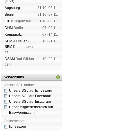
(
DSB
)
Augs­burg
31.10.-03.11.
Brünn
31.10.-07.11.
OIBM
Tegern­see
31.10.-08.11.
DHM
Ber­lin
07.-08.11.
König­grätz
07.-14.11.
SEM
&
Frauen-
18.-21.11.
SEM
Dip­pol­dis­wal­
de
DSAM
Bad Wil­dun­
19.-22.11.
gen
Schachlinks
Unsere SGL online:
Unsere SGL auf li­chess.org
Unsere SGL auf Face­book
Unsere SGL auf Insta­gram
Unser Mitgliederbereich auf
EasyVerein.com
Onlineschach:
lichess.org