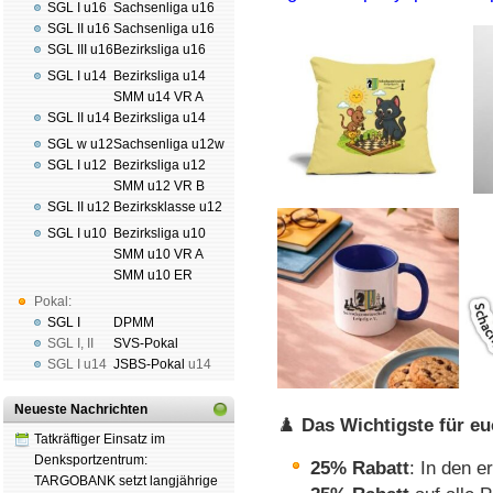
SGL I u16
Sachsenliga u16
SGL II u16
Sachsenliga u16
SGL III u16
Bezirksliga u16
SGL I u14
Bezirksliga u14
SMM u14 VR A
SGL II u14
Bezirksliga u14
SGL w u12
Sachsenliga u12w
SGL I u12
Bezirksliga u12
SMM u12 VR B
SGL II u12
Bezirksklasse u12
SGL I u10
Bezirksliga u10
SMM u10 VR A
SMM u10 ER
Pokal:
SGL I
DPMM
SGL I
,
II
SVS-Pokal
SGL I
u14
JSBS-Pokal
u14
Neueste Nachrichten
♟️
Das Wichtigste für e
Tatkräftiger Einsatz im
Denksportzentrum:
25% Rabatt
: In den e
TARGOBANK setzt langjährige