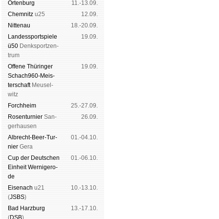
Orten­burg
11.-13.09.
Chem­nitz
u25
12.09.
Nitte­nau
18.-20.09.
Landes­sport­spiele
19.09.
ü50
Denk­sport­zen­
trum
Offene Thü­rin­ger
19.09.
Schach960-Meis­
ter­schaft
Meu­sel­
witz
Forch­heim
25.-27.09.
Rosen­tur­nier
San­
26.09.
ger­hau­sen
Albrecht-Beer-Tur­
01.-04.10.
nier
Ge­ra
Cup der Deut­schen
01.-06.10.
Ein­heit
Wer­ni­ge­ro­
de
Eise­nach
u21
10.-13.10.
(
JSBS
)
Bad Harz­burg
13.-17.10.
(
DSB
)