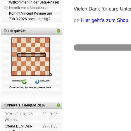
Willkommen in der Beta-Phase!
Henrik
vor 4 Monaten zu
Vielen Dank für eure Unte
Kommt Vincent Keymer am
7./8.3.2026 nach Leipzig?
👉
Hier geht’s zum Shop
Taktikquickie
Schachgemeinschaft Leipzig
Mitgliedschaft
|
Vereinsheim
schluss
|
Daten­schutz­er­klä­r
Turniere 1. Halbjahr 2026
DEM
u8-u18, u25
23.-31.05.
Wil­lin­gen
Offene BEM Des­
29.-31.05.