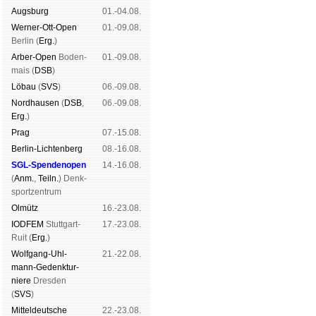
Augs­burg
01.-04.08.
Werner-Ott-Open
01.-09.08.
Ber­lin (
Erg.
)
Arber-Open
Boden­
01.-09.08.
mais (
DSB
)
Lö­bau
(
SVS
)
06.-09.08.
Nord­hau­sen
(
DSB
,
06.-09.08.
Erg.
)
Prag
07.-15.08.
Berlin-Lich­ten­berg
08.-16.08.
SGL-Spenden­open
14.-16.08.
(
Anm.
,
Teiln.
) Denk­
sport­zen­trum
Ol­mütz
16.-23.08.
IODFEM
Stutt­gart-
17.-23.08.
Ruit (
Erg.
)
Wolf­gang-Uhl­
21.-22.08.
mann-Ge­denk­tur­
niere
Dres­den
(
SVS
)
Mit­tel­deu­tsche
22.-23.08.