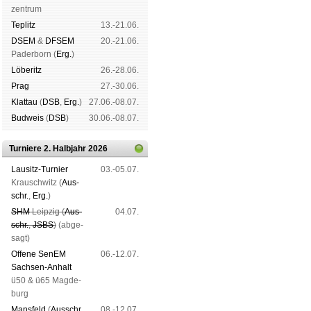
zen­trum
Tep­litz
13.-21.06.
DSEM
&
DFSEM
20.-21.06.
Pader­born (
Erg.
)
Lö­be­ritz
26.-28.06.
Prag
27.-30.06.
Klat­tau
(
DSB
,
Erg.
)
27.06.-08.07.
Bud­weis
(
DSB
)
30.06.-08.07.
Turniere 2. Halbjahr 2026
Lau­sitz-Tur­nier
03.-05.07.
Krausch­witz (
Aus­
schr.
,
Erg.
)
SHM
Leip­zig (
Aus­
04.07.
schr.
,
JSBS
)
(ab­ge­
sagt)
Offene SenEM
06.-12.07.
Sach­sen-An­halt
ü50 & ü65 Mag­de­
burg
Mans­feld
(
Aus­schr.
,
08.-12.07.