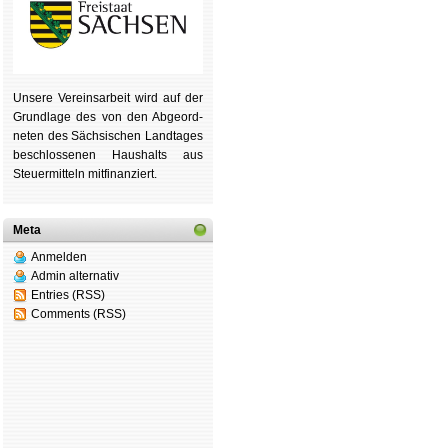
Unsere Ver­eins­ar­beit wird auf der
Grund­lage des von den Ab­ge­ord­
ne­ten des Säch­si­schen Land­tages
be­schlos­se­nen Haus­halts aus
Steu­er­mitteln mit­fi­nan­ziert.
Meta
Anmelden
Admin alternativ
Entries (RSS)
Comments (RSS)