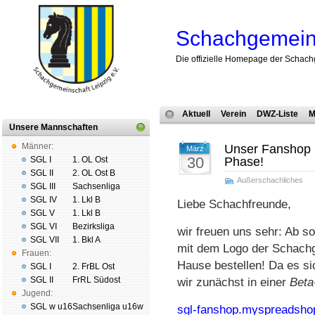
Schachgemeins
Die offizielle Homepage der Schach
Aktuell
Verein
DWZ-Liste
M
Unsere Mannschaften
Männer:
Unser Fanshop i
März
30
SGL I
1. OL Ost
Phase!
SGL II
2. OL Ost B
Außerschachliches
SGL III
Sachsenliga
SGL IV
1. Lkl B
Liebe Schachfreunde,
SGL V
1. Lkl B
SGL VI
Bezirksliga
wir freuen uns sehr: Ab so
SGL VII
1. Bkl A
mit dem Logo der Schach­ge
Frauen:
Hause bestellen! Da es si
SGL I
2. FrBL Ost
SGL II
FrRL Südost
wir zunächst in einer
Beta
Jugend:
SGL w u16
Sachsenliga u16w
sgl-fanshop.myspreadsho