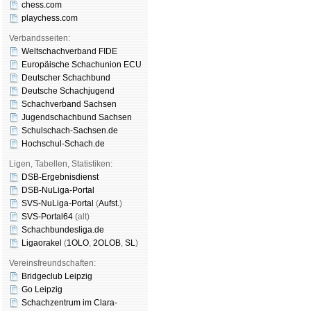
chess.com
playchess.com
Verbandsseiten:
Weltschachverband FIDE
Europäische Schachunion ECU
Deutscher Schachbund
Deutsche Schachjugend
Schachverband Sachsen
Jugendschachbund Sachsen
Schulschach-Sachsen.de
Hochschul-Schach.de
Ligen, Tabellen, Statistiken:
DSB-Ergebnisdienst
DSB-NuLiga-Portal
SVS-NuLiga-Portal
(
Aufst.
)
SVS-Portal64
(alt)
Schachbundesliga.de
Ligaorakel
(
1OLO
,
2OLOB
,
SL
)
Vereinsfreundschaften:
Bridgeclub Leipzig
Go Leipzig
Schachzentrum im Clara-