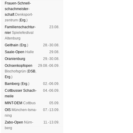
Frauen-Schnell­
schach­meis­ter­
schaft
Denk­sport­
zen­trum (
Erg.
)
Familien­schach­tur­
23.08.
nier
Spiele­fes­ti­val
Al­ten­burg
Geit­hain
(
Erg.
)
28.-30.08.
Saale-Open
Halle
29.08.
Oranien­burg
29.-30.08.
Och­sen­kopf­open
29.08.-06.09.
Bischofs­grün (
DSB
,
Erg.
)
Bam­berg
(
Erg.
)
02.-06.09.
Cott­busser Schach­
04.-06.09.
meile
MINT-DEM
Cott­bus
05.09.
OIS
Mün­chen-Is­ma­
07.-13.09.
ning
Zabo-Open
Nürn­
11.-13.09.
berg