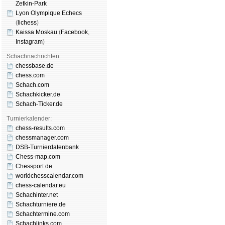
Zetkin-Park
Lyon Olympique Echecs
(
lichess
)
Kaissa Moskau
(
Face­book
,
Insta­gram
)
Schachnachrichten:
chessbase.de
chess.com
Schach.com
Schachkicker.de
Schach-Ticker.de
Turnierkalender:
chess-results.com
chessmanager.com
DSB-Turnierdatenbank
Chess-map.com
Chessport.de
worldchesscalendar.com
chess-calendar.eu
Schachinter.net
Schachturniere.de
Schachtermine.com
Schachlinks.com