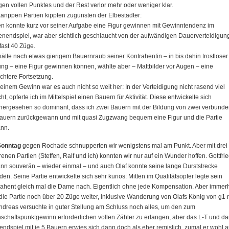
gen vollen Punktes und der Rest verlor mehr oder weniger klar.
kanppen Partien kippten zugunsten der Elbestädter:
en konnte kurz vor seiner Aufgabe eine Figur gewinnen mit Gewinntendenz im
endspiel, war aber sichtlich geschlaucht von der aufwändigen Dauerverteidigun
fast 40 Züge.
hätte nach etwas gierigem Bauernraub seiner Kontrahentin – in bis dahin trostloser
ung – eine Figur gewinnen können, wählte aber – Mattbilder vor Augen – eine
chtere Fortsetzung.
einem Gewinn war es auch nicht so weit her: In der Verteidigung nicht rasend viel
cht, opferte ich im Mittelspiel einen Bauern für Aktivität. Diese entwickelte sich
hergesehen so dominant, dass ich zwei Bauern mit der Bildung von zwei verbund
bauern zurückgewann und mit quasi Zugzwang bequem eine Figur und die Partie
nn.
onntag
gegen Rochade schnupperten wir wenigstens mal am Punkt. Aber mit drei
renen Partien (Steffen, Ralf und ich) konnten wir nur auf ein Wunder hoffen. Gottfri
n souverän – wieder einmal – und auch Olaf konnte seine lange Durststrecke
en. Seine Partie entwickelte sich sehr kurios: Mitten im Qualitätsopfer legte sein
ahent gleich mal die Dame nach. Eigentlich ohne jede Kompensation. Aber immer
die Partie noch über 20 Züge weiter, inklusive Wanderung von Olafs König von g1
ndreas versuchte in guter Stellung am Schluss noch alles, um den zum
chaftspunktgewinn erforderlichen vollen Zähler zu erlangen, aber das L-T und d
ndspiel mit je 5 Bauern erwies sich dann doch als eher remislich, zumal er wohl 