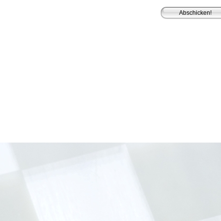
gemeinschaft Leipzig
e.V. 2011-2024. |
Verein
|
Vorstand
|
Mitgliedschaft
|
Vereinsheim
|
nbrett
|
Impressum
|
Haf­tungs­aus­schluss
|
Daten­schutz­er­klä­rung