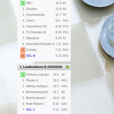
1.
VfB I
15:3
42
2.
Zwickau
12:6
40
3.
Hoyerswerda
11:7
39
4.
Turm I
9:9
33½
5.
Chemnitzer SC
8:10
37½
6.
TU Dresden III
8:10
35½
7.
Oberland
8:10
32
8.
Grünweiß Dresden II
7:11
35½
9.
Coswig
7:11
34½
10.
SGL III
5:13
30½
1. Landesklasse B
2025/2026
1.
Fortuna Leipzig I
16:2
46
2.
Plauen II
15:3
46½
3.
Wilkau-Haßlau I
15:3
44½
4.
Reichenbrand II
11:7
40
5.
Reichenbach I
10:8
35
6.
Rote Rüben I
8:10
33½
7.
SGL V
5:13
33½