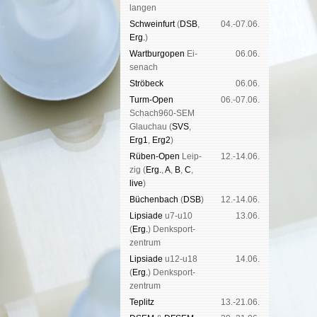
lan­gen
Schwein­furt
(
DSB
,
04.-07.06.
Erg.
)
Wart­burg­open
Ei­
06.06.
se­nach
Strö­beck
06.06.
Turm-Open
06.-07.06.
Schach960-SEM
Glau­chau (
SVS
,
Erg1
,
Erg2
)
Rüben-Open
Leip­
12.-14.06.
zig (
Erg.
,
A
,
B
,
C
,
live
)
Büchen­bach
(
DSB
)
12.-14.06.
Lipsiade
u7-u10
13.06.
(
Erg.
) Denk­sport­
zen­trum
Lipsiade
u12-u18
14.06.
(
Erg.
) Denk­sport­
zen­trum
Tep­litz
13.-21.06.