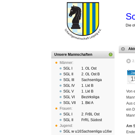
Sc
Die o
Akt
Unsere Mannschaften
2
Männer:
SGL I
1. OL Ost
Ja
SGL II
2. OL Ost B
1
SGL III
Sachsenliga
SGL IV
1. Lkl B
SGL V
1. Lkl B
Von e
SGL VI
Bezirksliga
Mann
SGL VII
1. Bkl A
Aus d
Frauen:
ein D
SGL I
2. FrBL Ost
Mann
SGL II
FrRL Südost
Jugend:
Am 
SGL w u16
Sachsenliga u16w
Ende 