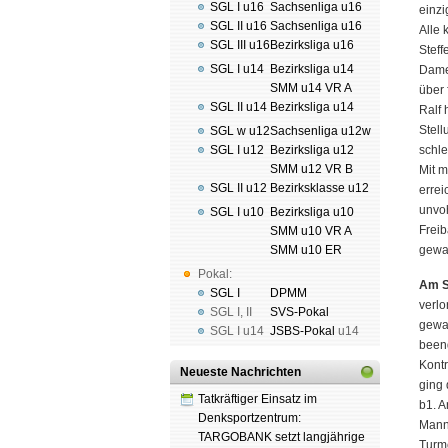
SGL I u16
Sachsenliga u16
einzi
SGL II u16
Sachsenliga u16
Alle 
SGL III u16
Bezirksliga u16
Steff
SGL I u14
Bezirksliga u14
Damen
SMM u14 VR A
über 
SGL II u14
Bezirksliga u14
Ralf 
Stell
SGL w u12
Sachsenliga u12w
SGL I u12
Bezirksliga u12
schle
SMM u12 VR B
Mit m
SGL II u12
Bezirksklasse u12
errei
unvo
SGL I u10
Bezirksliga u10
Frei
SMM u10 VR A
SMM u10 ER
gewa
Pokal:
Am S
SGL I
DPMM
verlo
SGL I
,
II
SVS-Pokal
gewan
SGL I
u14
JSBS-Pokal
u14
beend
Kontr
Neueste Nachrichten
ging 
Tatkräftiger Einsatz im
b1. A
Denksportzentrum:
Manns
TARGOBANK setzt langjährige
Turme