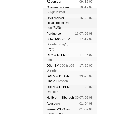
Rüders­dorf
09.-12.07.
Ober­main-Open
10.-12.07.
Burg­kun­stadt
DSB-Meister­
16.-26.07.
schafts­gipfel
Dres­
den (
SVS
)
Pardu­bice
16.07.-02.08.
Schach960-DEM
17.-19.07.
Dres­den (
Erg1
,
Erg2
)
DEM
&
DFEM
Dres­
17.-25.07.
den
DSenEM
ü50 & ü65
17.-25.07.
Dres­den
DPEM
&
DSAM-
23.-25.07.
Finale
Dres­den
DBEM
&
DFBEM
26.07.
Dres­den
Heil­bronn-Bi­ber­ach
30.07.-02.08.
Augs­burg
01.-04.08.
Werner-Ott-Open
01.-09.08.