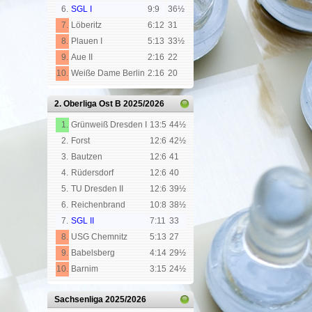
6.
SGL I
9:9
36½
7.
Löberitz
6:12
31
8.
Plauen I
5:13
33½
9.
Aue II
2:16
22
10.
Weiße Dame Berlin
2:16
20
2. Oberliga Ost B
2025/2026
1.
Grünweiß Dresden I
13:5
44½
2.
Forst
12:6
42½
3.
Bautzen
12:6
41
4.
Rüdersdorf
12:6
40
5.
TU Dresden II
12:6
39½
6.
Reichenbrand
10:8
38½
7.
SGL II
7:11
33
8.
USG Chemnitz
5:13
27
9.
Babelsberg
4:14
29½
10.
Barnim
3:15
24½
Sachsenliga
2025/2026