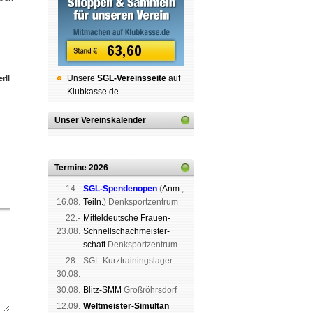
Unsere
SGL-Ver­eins­sei­te
auf
rII
Klubkasse.de
Unser Vereinskalender
Termine 2026
14.-
SGL-Spenden­open
(
Anm.
,
16.08.
Teiln.
) Denk­sport­zen­trum
22.-
Mit­tel­deu­tsche Frauen-
23.08.
Schnell­schach­meis­ter­
schaft
Denk­sport­zen­trum
28.-
SGL-Kurz­trai­nings­lager
30.08.
30.08.
Blitz-SMM
Groß­röhrs­dorf
12.09.
Weltmeister-Simultan