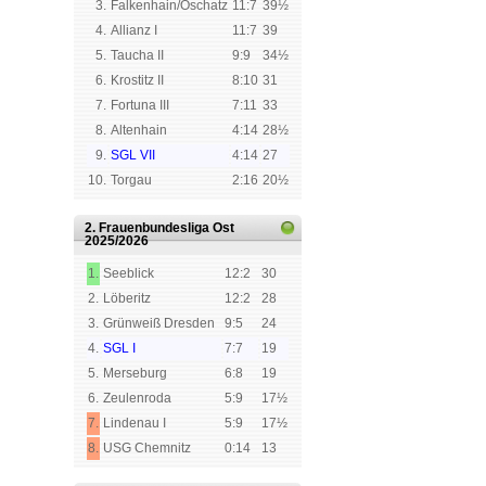
3.
Falkenhain/Oschatz
11:7
39½
4.
Allianz I
11:7
39
5.
Taucha II
9:9
34½
6.
Krostitz II
8:10
31
7.
Fortuna III
7:11
33
8.
Altenhain
4:14
28½
9.
SGL VII
4:14
27
10.
Torgau
2:16
20½
2. Frauenbundesliga Ost
2025/2026
1.
Seeblick
12:2
30
2.
Löberitz
12:2
28
3.
Grünweiß Dresden
9:5
24
4.
SGL I
7:7
19
5.
Merseburg
6:8
19
6.
Zeulenroda
5:9
17½
7.
Lindenau I
5:9
17½
8.
USG Chemnitz
0:14
13