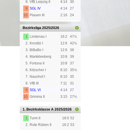
8.
VfB Leipzig II
4:14
30
9.
SGL IV
4:14
27
10.
Plauen III
2:16
24
Bezirksliga
2025/2026
1.
Lindenau I
16:2
47½
2.
Krostitz I
12:6
42½
3.
BiBaBo I
12:6
38
4.
Markkleeberg
10:8
39
5.
Fortuna II
10:8
37
6.
Kitzscher I
8:10
35½
7.
Naunhof I
8:10
35
8.
VfB III
7:11
31
9.
SGL VI
4:14
27
10.
Grimma II
3:15
27½
1. Bezirksklasse A
2025/2026
1.
Turm II
18:0
52
2.
Rote Rüben II
16:2
53