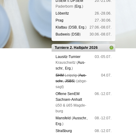
DSEM
&
DFSEM
20.-21.06.
Pader­born (
Erg.
)
Lö­be­ritz
26.-28.06.
Prag
27.-30.06.
Klat­tau
(
DSB
,
Erg.
)
27.06.-08.07.
Bud­weis
(
DSB
)
30.06.-08.07.
Turniere 2. Halbjahr 2026
Lau­sitz-Tur­nier
03.-05.07.
Krausch­witz (
Aus­
schr.
,
Erg.
)
SHM
Leip­zig (
Aus­
04.07.
schr.
,
JSBS
)
(ab­ge­
sagt)
Offene SenEM
06.-12.07.
Sach­sen-An­halt
ü50 & ü65 Mag­de­
burg
Mans­feld
(
Aus­schr.
,
08.-12.07.
Erg.
)
Straß­burg
08.-12.07.