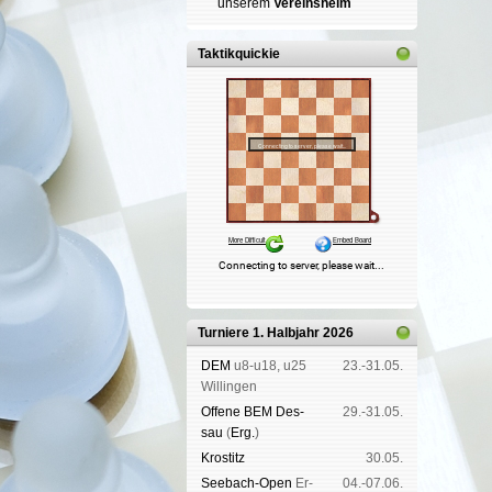
un­se­rem
Ver­eins­heim
Taktikquickie
Turniere 1. Halbjahr 2026
DEM
u8-u18, u25
23.-31.05.
Wil­lin­gen
Offene BEM Des­
29.-31.05.
sau
(
Erg.
)
Kros­titz
30.05.
See­bach-Open
Er­
04.-07.06.