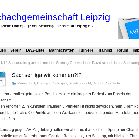
hachgemeinschaft Leipzig
ffizielle Homepage der Schachgemeinschaft Leipzig e.V.
uell
Verein
DWZ-Liste
Mannschaften
Turniere
Training
Forum
Imp
. U12-Sondertraining am kommenden Sonntag
Grenzenloses Patzerschach in der Sachsenli
Sachsenliga wir kommen?!?
n.
5
Mannschaft
,
Oberliga
,
Punktspiel
,
Rundenbericht
,
Schach
,
Spielbetrieb
inem ziemlich gefrusteten Berichterstatter ein knapper Bericht zum Dasein der II.
schaft.
en erhofften 2, in kühnsten Träumen 3 Punkten ist nichts geworden, nein, „Herr Ro
urchläufer“, also 0,0 Punkte aus den Wettkämpfen gegen die beiden Magdeburger
schaften.
Samstag
gegen AE Magdeburg hatten wir aber nicht wirklich die Spur einer Chanc
spielte unser Dauerbrenner Gottfried Remis aus guter Stellung, mir blieb die Ehre