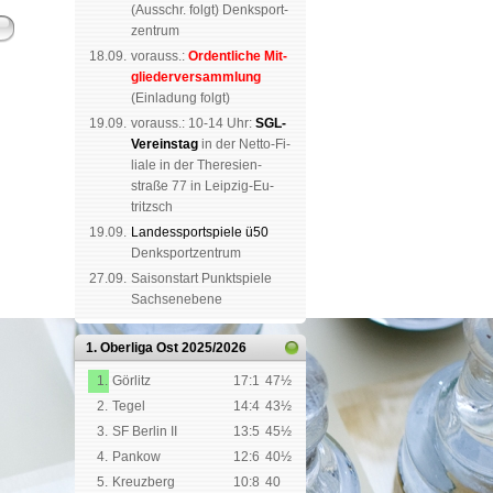
(
Aus­schr. folgt
) Denk­sport­
zen­trum
18.09.
vorauss.:
Or­dent­li­che Mit­
glie­der­ver­samm­lung
(Ein­la­dung folgt)
19.09.
vor­auss.: 10-14 Uhr:
SGL-
Ver­eins­tag
in der Netto-Fi­
li­a­le in der The­re­sien­
straße 77 in Leip­zig-Eu­
tritzsch
19.09.
Landes­sport­spiele ü50
Denk­sport­zen­trum
27.09.
Saison­start Punkt­spiele
Sachsen­ebene
1. Oberliga Ost
2025/2026
1.
Görlitz
17:1
47½
2.
Tegel
14:4
43½
3.
SF Berlin II
13:5
45½
4.
Pankow
12:6
40½
5.
Kreuzberg
10:8
40